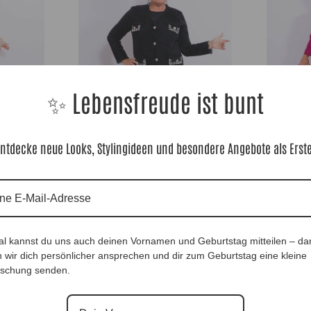
✨ Lebensfreude ist bunt
bis 48|, Anr.:
Blazer Coco Elegance |Gr. UNI 38-42|, Anr.:
Blazermantel 
ntdecke neue Looks, Stylingideen und besondere Angebote als Erst
3252
Anr.: 3763
129,90
€
59,90
€
Ausverkauft
Ausverkauft
al kannst du uns auch deinen Vornamen und Geburtstag mitteilen – da
 wir dich persönlicher ansprechen und dir zum Geburtstag eine kleine
schung senden.