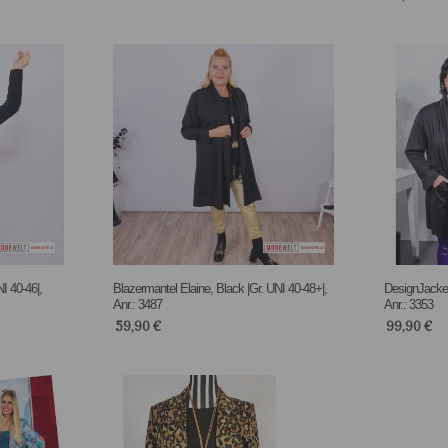
I 40-46|,
Blazermantel Elaine, Black |Gr. UNI 40-48+|,
DesignJacke 
Anr.: 3487
Anr.: 3353
59,90
€
99,90
€