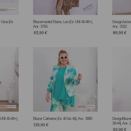
Gina |Gr.
Blazermantel Elaine, Leo |Gr. UNI 40-48+|,
DesignJacke 
Anr.: 3756
Anr.: 3332
65,90
€
89,90
€
 UNI 40-48+|,
Blazer Catherine |Gr. 40 bis 46|, Anr.: 3880
DesignBlazer
38-44|, Anr.:
139,90
€
69,90
€