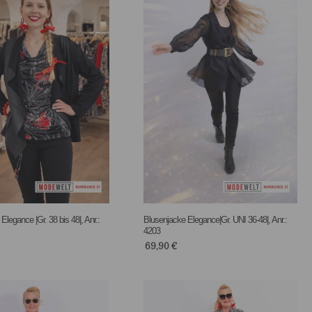
Elegance |Gr. 38 bis 48|, Anr.:
Blusenjacke Elegance|Gr. UNI 36-48|, Anr.:
4203
69,90
€