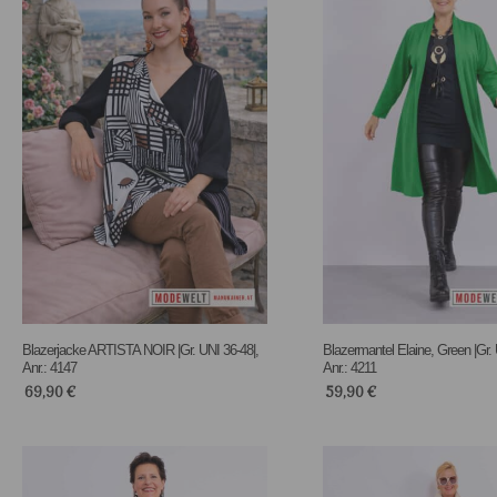
Blazerjacke ARTISTA NOIR |Gr. UNI 36-48|,
Blazermantel Elaine, Green |Gr. 
Anr.: 4147
Anr.: 4211
69,90
€
59,90
€