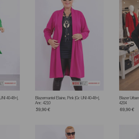
UNI 40-48+|,
Blazermantel Elaine, Pink |Gr. UNI 40-48+|,
Blazer Urban 
Anr.: 4210
4204
59,90
€
69,90
€