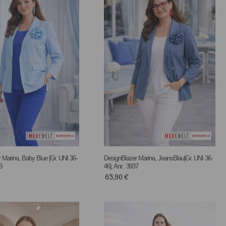
 Marina, Baby Blue |Gr. UNI 36-
DesignBlazer Marina, JeansBlau|Gr. UNI 36-
3
46|, Anr.: 3937
65,90
€