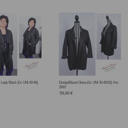
Lady Black |Gr. UNI 40-46|,
DesignBlazer Diana |Gr. UNI 36-40/42|, Anr.:
2693
59,90
€