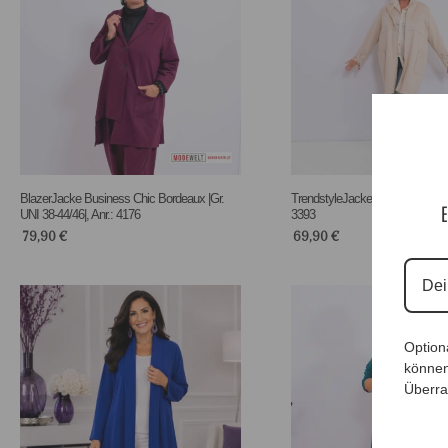
BlazerJacke Business Chic Bordeaux |Gr.
TrendstyleJacke CaraMia |Gr. 44 
E
UNI 38-44/46|, Anr.: 4176
3393
79,90
€
69,90
€
Option
können
Überra