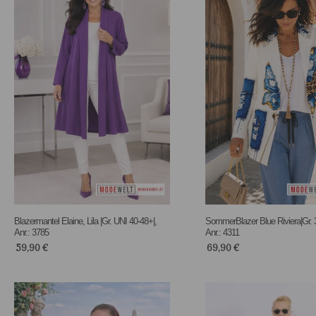
Blazermantel Elaine, Lila |Gr. UNI 40-48+|,
SommerBlazer Blue Riviera|Gr. 3
Anr.: 3785
Anr.: 4311
59,90
€
69,90
€