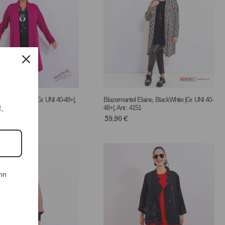
Elaine, Beere |Gr. UNI 40-48+|,
Blazermantel Elaine, BlackWhite |Gr. UNI 40-
e.
48+|, Anr.: 4151
59,90
€
nn