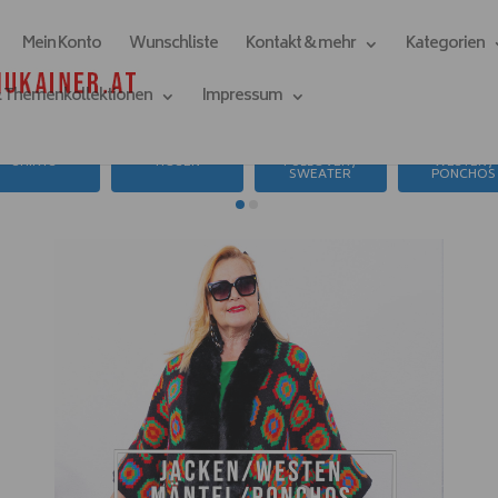
Mein Konto
Wunschliste
Kontakt & mehr
Kategorien
& Themenkollektionen
Impressum
SHIRTS
HOSEN
PULLOVER /
WESTEN /
SWEATER
PONCHOS