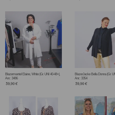
Blazermantel Elaine, White |Gr. UNI 40-48+|,
BlazerJacke Bella Donna |Gr. UN
Anr.: 3486
Anr.: 3354
59,90
€
59,90
€