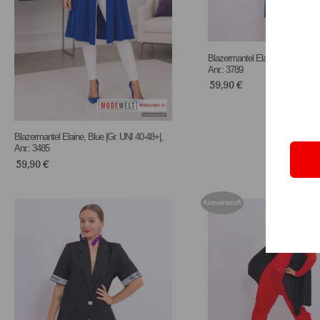
Blazermantel Elaine, Petrol |Gr. 
Anr.: 3789
59,90
€
Blazermantel Elaine, Blue |Gr. UNI 40-48+|,
Anr.: 3485
59,90
€
Ausverkauft