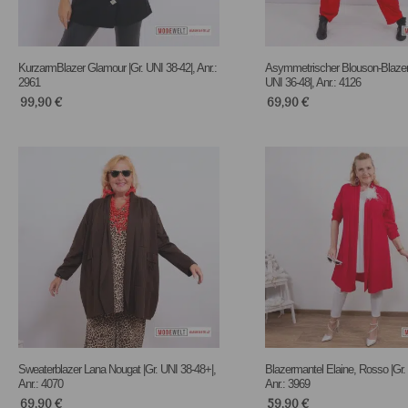
KurzarmBlazer Glamour |Gr. UNI 38-42|, Anr.:
Asymmetrischer Blouson-Blazer 
2961
UNI 36-48|, Anr.: 4126
99,90
€
69,90
€
Sweaterblazer Lana Nougat |Gr. UNI 38-48+|,
Blazermantel Elaine, Rosso |Gr.
Anr.: 4070
Anr.: 3969
69,90
€
59,90
€