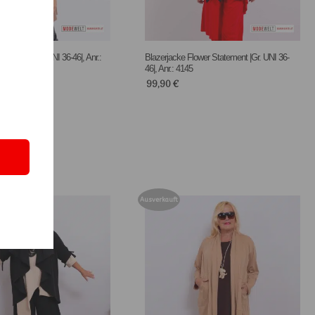
afe Chic |Gr. UNI 36-46|, Anr.:
Blazerjacke Flower Statement |Gr. UNI 36-
46|, Anr.: 4145
99,90
€
Ausverkauft