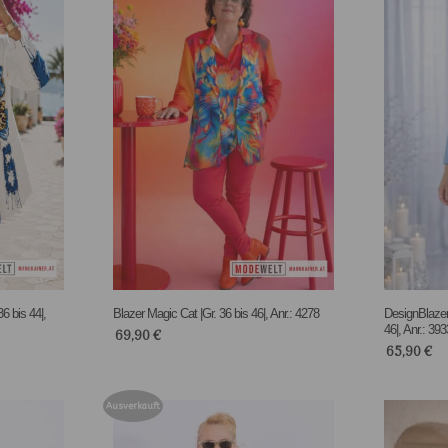
6 bis 44|,
Blazer Magic Cat |Gr. 36 bis 46|, Anr.: 4278
DesignBlazer
46|, Anr.: 393
69,90
€
65,90
€
Ausverkauft