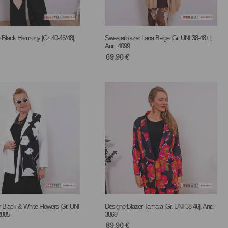
Black Harmony |Gr. 40-46/48|,
Sweaterblazer Lana Beige |Gr. UNI 38-48+|,
Anr.: 4099
69,90
€
 Black & White Flowers |Gr. UNI
DesignerBlazer Tamara |Gr. UNI 38-46|, Anr.:
 2885
3869
89,90
€