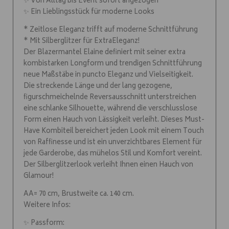
✨ Von Alltag bis Event sofort angezogen
✨ Ein Lieblingsstück für moderne Looks
* Zeitlose Eleganz trifft auf moderne Schnittführung
* Mit Silberglitzer für ExtraEleganz!
Der Blazermantel Elaine definiert mit seiner extra
kombistarken Longform und trendigen Schnittführung
neue Maßstäbe in puncto Eleganz und Vielseitigkeit.
Die streckende Länge und der lang gezogene,
figurschmeichelnde Reversausschnitt unterstreichen
eine schlanke Silhouette, während die verschlusslose
Form einen Hauch von Lässigkeit verleiht. Dieses Must-
Have Kombiteil bereichert jeden Look mit einem Touch
von Raffinesse und ist ein unverzichtbares Element für
jede Garderobe, das mühelos Stil und Komfort vereint.
Der Silberglitzerlook verleiht Ihnen einen Hauch von
Glamour!
AA= 70 cm, Brustweite ca. 140 cm.
Weitere Infos:
✨ Passform: