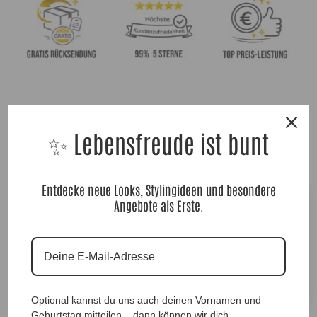
Blazermantel Elaine, Silber Glamour |Gr. UNI
40-48+|, Anr.: 3804
✨ Lebensfreude ist bunt
65,90
€
Entdecke neue Looks, Stylingideen und besondere
Größe
Angebote als Erste.
In den Warenkorb
Blazermantel
Elaine,
A
Optional kannst du uns auch deinen Vornamen und
Silber
Geburtstag mitteilen – dann können wir dich