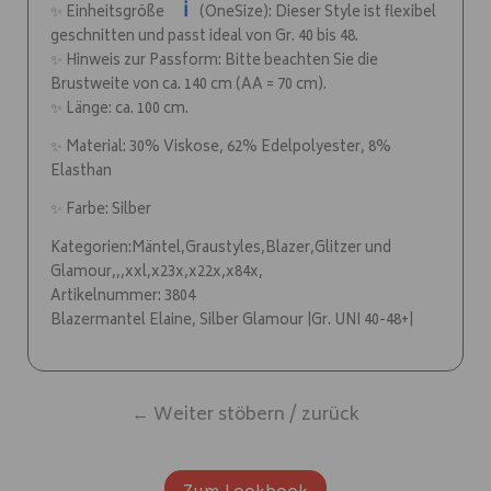
ℹ️
✨ Einheitsgröße
(OneSize): Dieser Style ist flexibel
geschnitten und passt ideal von Gr. 40 bis 48.
✨ Hinweis zur Passform: Bitte beachten Sie die
Brustweite von ca. 140 cm (AA = 70 cm).
✨ Länge: ca. 100 cm.
✨ Material: 30% Viskose, 62% Edelpolyester, 8%
Elasthan
✨ Farbe: Silber
Kategorien:Mäntel,Graustyles,Blazer,Glitzer und
Glamour,,,xxl,x23x,x22x,x84x,
Artikelnummer: 3804
Blazermantel Elaine, Silber Glamour |Gr. UNI 40-48+|
← Weiter stöbern / zurück