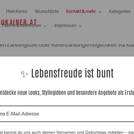
Mein Konto
Wunschliste
Kontakt & mehr
Kategorien
& Themenkollektionen
Impressum
verschiedene Arten Ihre Zahlungen
en Zahlungsziel oder Ratenzahlungsmöglichkeit via Kla
✨ Lebensfreude ist bunt
ntdecke neue Looks, Stylingideen und besondere Angebote als Erst
age), bis zu einer Bestellsumme von max. 250,- EUR | Bei 
ique in Fürstenfeld (nur bei telefonischer Bestellung)
lungsart bequem beim Checkout auswählen.
al kannst du uns auch deinen Vornamen und Geburtstag mitteilen – da