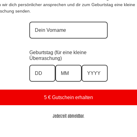
anu* Kainer!
 wir dich persönlicher ansprechen und dir zum Geburtstag eine kleine
schung senden.
e 22, 8280 Fürstenfeld
Suchen
Geburtstag (für eine kleine
nach:
Überraschung)
5 € Gutschein erhalten
Jederzeit abmeldbar.