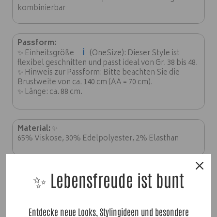
kombinierbar
Passform:
ℹ️
✨ Einheitsgröße
(OneSize): Dieser Style ist
flexibel geschnitten und passt ideal von Gr. 38 bis 48.
✨ Hinweis zur Passform: Bitte beachten Sie die
Brustweite von ca. 140 cm (AA = 70 cm).
✨ Länge: ca. 88 cm.
Material:
✨
65% Viskose, 30% Edelpolyester, 2% Elasthan
✨ Lebensfreude ist bunt
Entdecke neue Looks, Stylingideen und besondere