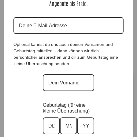
Angebote als Erste.
Sweaterblazer Lana Nougat |Gr. UNI 38-48+|,
Anr.: 4070
69,90
€
Optional kannst du uns auch deinen Vornamen und
Geburtstag mitteilen – dann können wir dich
Sofort für dich verfügbar ✨
persönlicher ansprechen und dir zum Geburtstag eine
Versand in 1–3 Arbeitstagen
kleine Überraschung senden.
Größe
Geburtstag (für eine
Vorrätig
kleine Überraschung)
In den Warenkorb
A