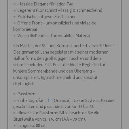
✨ – lässige Eleganz für jeden Tag
✨ Legerer Ballonschnitt – lässig & schmeichelnd
✨ Praktische aufgesetzte Taschen
✨ Offene Front – unkompliziert und vielseitig
kombinierbar
✨ Weich fließendes, formstabiles Material
Ein Mantel, der Stil und Komfort perfekt vereint! Unser
Designmantel Lana begeistert mit seiner modernen
Ballonform, den großzügigen Taschen und dem
schmeichelnden Fall. Er ist der ideale Begleiter für
kühlere Sommerabende und den Übergang –
unkompliziert, figurschmeichelnd und absolut
citytauglich.
✨ Passform:
ℹ️
✨ Einheitsgröße
(OneSize): Dieser Style ist flexibel
geschnitten und passt ideal von Gr. 38 bis 48.
✨ Hinweis zur Passform: Bitte beachten Sie die
Brustweite von ca. 140 cm (AA = 70 cm).
✨ Länge: ca. 88 cm.