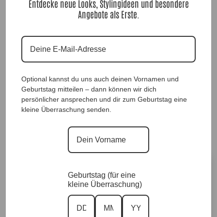
Entdecke neue Looks, Stylingideen und besondere
Angebote als Erste.
Optional kannst du uns auch deinen Vornamen und
Geburtstag mitteilen – dann können wir dich
persönlicher ansprechen und dir zum Geburtstag eine
Sweaterblazer Lana Beige |Gr. UNI 38-48+|,
kleine Überraschung senden.
Anr.: 4099
69,90
€
Größe
Geburtstag (für eine
kleine Überraschung)