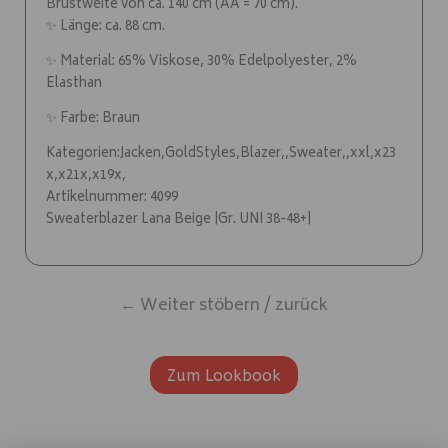
Brustweite von ca. 140 cm (AA = 70 cm).
✨ Länge: ca. 88 cm.
✨ Material: 65% Viskose, 30% Edelpolyester, 2%
Elasthan
✨ Farbe: Braun
Kategorien:Jacken,GoldStyles,Blazer,,Sweater,,xxl,x23
x,x21x,x19x,
Artikelnummer: 4099
Sweaterblazer Lana Beige |Gr. UNI 38-48+|
← Weiter stöbern / zurück
Zum Lookbook