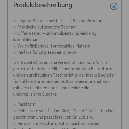
Produktbeschreibung
✨ Legerer Ballonschnitt – lässig & schmeichelnd
✨ Praktische aufgesetzte Taschen
✨ Offene Front – unkompliziert und vielseitig
kombinierbar
✨ Weich fließendes, formstabiles Material
✨ Perfekt für City, Freizeit & Reise
Der Sweaterblazer Lana vereint Stil und Komfort in
perfekter Harmonie. Mit seiner modernen Ballonform
und den großzügigen Taschen ist er der ideale Begleiter
für kühlere Sommerabende. Kombiniere ihn mühelos
mit verschiedenen Looks und genieße die
unkomplizierte Eleganz!
✨ Passform:
ℹ️
✨ Einheitsgröße
(OneSize): Dieser Style ist flexibel
geschnitten und passt ideal von Gr. 38 bis 48.
✨ Hinweis zur Passform: Bitte beachten Sie die