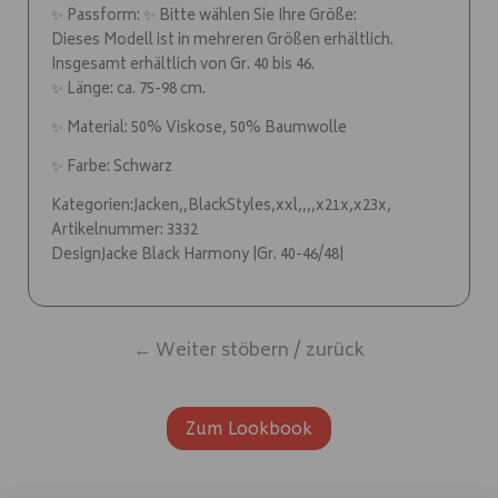
✨ Passform: ✨ Bitte wählen Sie Ihre Größe:
Dieses Modell ist in mehreren Größen erhältlich.
Insgesamt erhältlich von Gr. 40 bis 46.
✨ Länge: ca. 75-98 cm.
✨ Material: 50% Viskose, 50% Baumwolle
✨ Farbe: Schwarz
Kategorien:Jacken,,BlackStyles,xxl,,,,x21x,x23x,
Artikelnummer: 3332
DesignJacke Black Harmony |Gr. 40-46/48|
← Weiter stöbern / zurück
Zum Lookbook