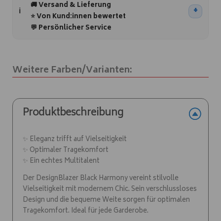
e
🚚 Versand & Lieferung
r
⭐ Von Kund:innen bewertet
n
💬 Persönlicher Service
a
t
i
Weitere Farben/Varianten:
v
e
:
Produktbeschreibung
✨ Eleganz trifft auf Vielseitigkeit
✨ Optimaler Tragekomfort
✨ Ein echtes Multitalent
Der DesignBlazer Black Harmony vereint stilvolle
Vielseitigkeit mit modernem Chic. Sein verschlussloses
Design und die bequeme Weite sorgen für optimalen
Tragekomfort. Ideal für jede Garderobe.