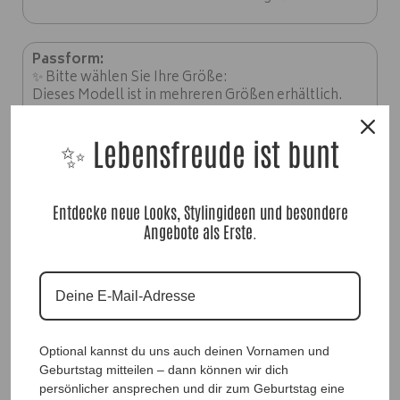
Passform:
✨ Bitte wählen Sie Ihre Größe:
Dieses Modell ist in mehreren Größen erhältlich.
Insgesamt erhältlich von Gr. 40 bis 46.
✨ Länge: ca. 75-98 cm.
✨ Lebensfreude ist bunt
Material:
✨
Entdecke neue Looks, Stylingideen und besondere
50% Viskose, 50% Baumwolle
Angebote als Erste.
Optional kannst du uns auch deinen Vornamen und
Geburtstag mitteilen – dann können wir dich
persönlicher ansprechen und dir zum Geburtstag eine