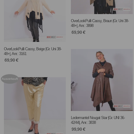
OverLookPulli Cassy, Braun |Gr. Uni 38-
48+|, Anr.: 3898
69,90
€
OverLookPulli Cassy, Beige |Gr. Uni 38-
48+|, Anr.: 3161
69,90
€
Ausverkauft
Ledermantel Nougat Star |Gr. UNI 36-
42/44|, Anr.: 3838
99,90
€