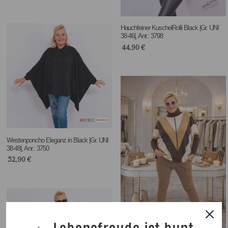
Hauchfeiner KuschelRolli Black |Gr. UNI
38-46|, Anr.: 3798
44,90
€
Westenponcho Eleganz in Black |Gr. UNI
38-48|, Anr.: 3750
52,90
€