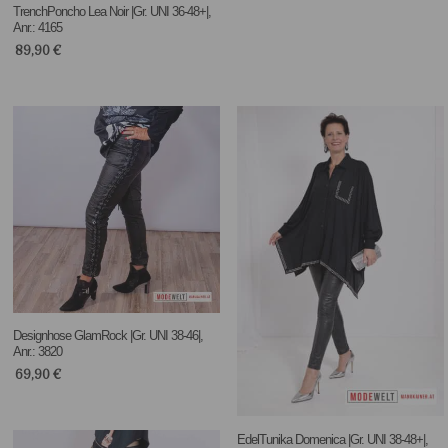
TrenchPoncho Lea Noir |Gr. UNI 36-48+|,
Anr.: 4165
89,90
€
Designhose GlamRock |Gr. UNI 38-46|,
Anr.: 3820
69,90
€
EdelTunika Domenica |Gr. UNI 38-48+|,