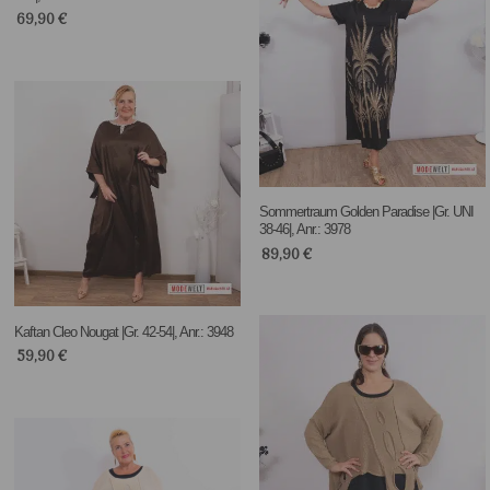
69,90
€
Sommertraum Golden Paradise |Gr. UNI
38-46|, Anr.: 3978
89,90
€
Kaftan Cleo Nougat |Gr. 42-54|, Anr.: 3948
59,90
€