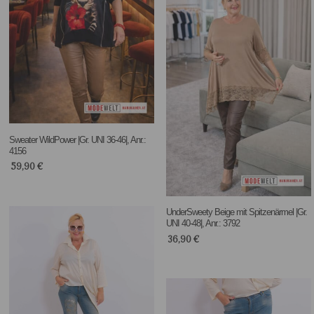
Sweater WildPower |Gr. UNI 36-46|, Anr.:
4156
59,90
€
UnderSweety Beige mit Spitzenärmel |Gr.
UNI 40-48|, Anr.: 3792
36,90
€