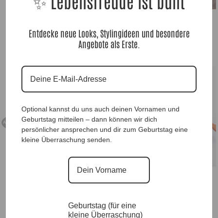
✨ Lebensfreude ist bunt
DesignPulli Sweet Lady Brown |Gr. UNI
38-48|, Anr.: 3305
Entdecke neue Looks, Stylingideen und besondere
59,90
€
Angebote als Erste.
WestenPoncho Tessa, Brown |Gr. UNI 40-
48+|, Anr.: 3203
69,90
€
Optional kannst du uns auch deinen Vornamen und
Geburtstag mitteilen – dann können wir dich
Ausverkauft
persönlicher ansprechen und dir zum Geburtstag eine
kleine Überraschung senden.
Blusenshirt Brown Twist |Gr. UNI 38-48+|,
Anr.: 4150
49,90
€
Geburtstag (für eine
kleine Überraschung)