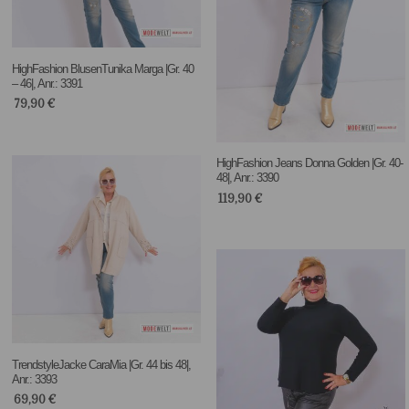
HighFashion BlusenTunika Marga |Gr. 40
– 46|, Anr.: 3391
79,90
€
HighFashion Jeans Donna Golden |Gr. 40-
48|, Anr.: 3390
119,90
€
TrendstyleJacke CaraMia |Gr. 44 bis 48|,
Anr.: 3393
69,90
€