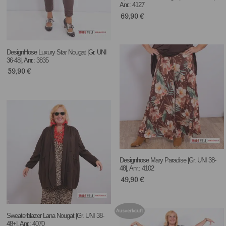
Anr.: 4127
69,90
€
DesignHose Luxury Star Nougat |Gr. UNI
36-48|, Anr.: 3835
59,90
€
Designhose Mary Paradise |Gr. UNI 38-
48|, Anr.: 4102
49,90
€
Ausverkauft
Sweaterblazer Lana Nougat |Gr. UNI 38-
48+|, Anr.: 4070