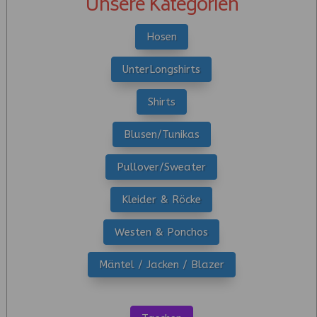
Unsere Kategorien
Hosen
UnterLongshirts
Shirts
Blusen/Tunikas
Pullover/Sweater
Kleider & Röcke
Westen & Ponchos
Mäntel / Jacken / Blazer