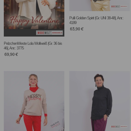
Pulli Golden Spirit |Gr. UNI 38-48|, Anr.:
4189
65,90
€
PelzchenWeste Lola Wollweiß |Gr. 36 bis
46|, Anr.: 3775
69,90
€