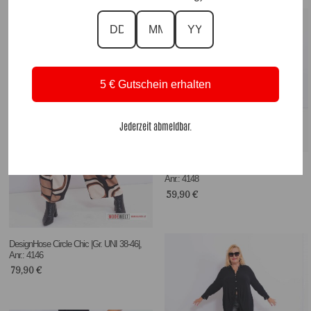
Blazerjacke Cafe Chic |Gr. UNI 36-46|,
Anr.: 4144
79,90
€
5 € Gutschein erhalten
Jederzeit abmeldbar.
DesignCrashhose Brown |Gr. 36 bis 48|,
Anr.: 4148
59,90
€
DesignHose Circle Chic |Gr. UNI 38-46|,
Anr.: 4146
79,90
€