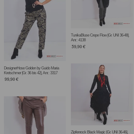
TunikaBluse Crepe Flow |Gr. UNI 36-48|,
Anr.: 4138
59,90
€
DesignerHose Golden by Guido Maria
Kretschmer |Gr. 36 bis 42|, Anr.: 3317
99,90
€
Zipfenrock Black Magic |Gr. UNI 36-46|,