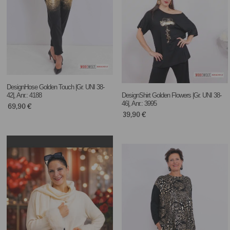
DesignHose Golden Touch |Gr. UNI 38-
42|, Anr.: 4188
DesignShirt Golden Flowers |Gr. UNI 38-
46|, Anr.: 3995
69,90
€
39,90
€