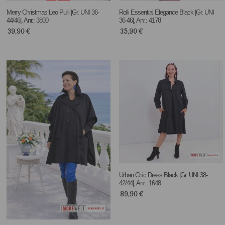
Merry Christmas Leo Pulli |Gr. UNI 36-
Rolli Essential Elegance Black |Gr. UNI
44/46|, Anr.: 3800
36-46|, Anr.: 4178
39,90
€
35,90
€
Urban Chic Dress Black |Gr. UNI 38-
42/44|, Anr.: 1648
89,90
€