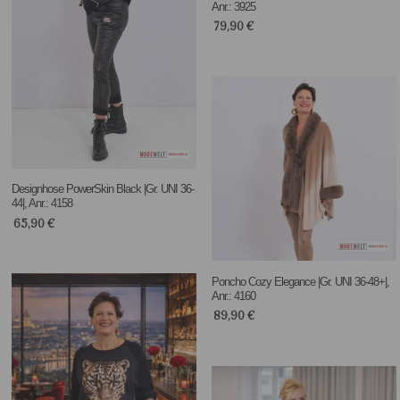
Anr.: 3925
79,90
€
Designhose PowerSkin Black |Gr. UNI 36-
44|, Anr.: 4158
65,90
€
Poncho Cozy Elegance |Gr. UNI 36-48+|,
Anr.: 4160
89,90
€