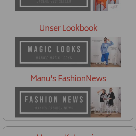
Unser Lookbook
Manu's FashionNews