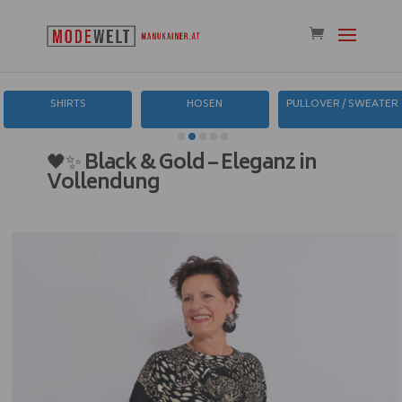
SHIRTS
HOSEN
PULLOVER / SWEATER
🖤✨
Black & Gold – Eleganz in
Vollendung