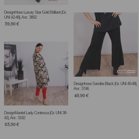
DesignHose Luxury Star Gold Brilliant |Gr.
UNI 42-48|, Anr.: 3802
59,90
€
Designhose Sandria Black |Gr. UNI 40-48|,
Anr.: 3746
49,90
€
DesignMantel Lady Contessa |Gr. UNI 38-
42|, Anr.: 3192
65,90
€