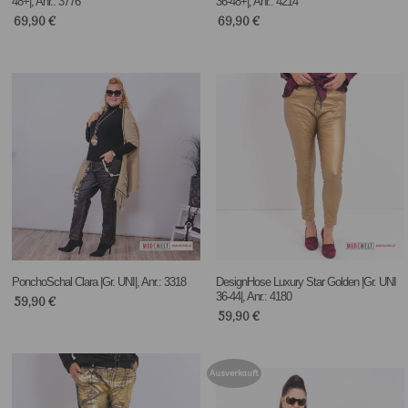
48+|, Anr.: 3776
36-48+|, Anr.: 4214
69,90
€
69,90
€
PonchoSchal Clara |Gr. UNI|, Anr.: 3318
DesignHose Luxury Star Golden |Gr. UNI
36-44|, Anr.: 4180
59,90
€
59,90
€
Ausverkauft