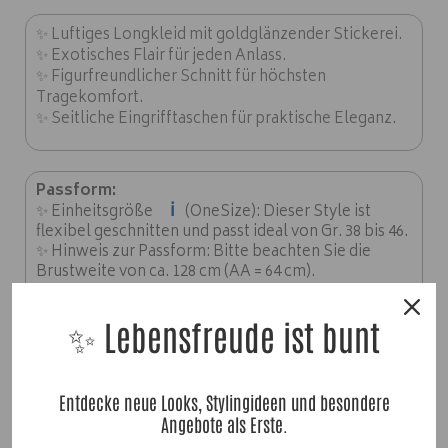
✨ Luftiges Longkleid mit goldglänzender Stickerei.
✨ Exotisches Flair für jeden Anlass.
✨ Figurfreundlicher Schnitt für höchsten
Tragekomfort.
✨ Seitliche Eingrifftaschen für praktische Eleganz.
Passform:
ℹ️
✨ Einheitsgröße
(OneSize): Dieser Style ist
flexibel geschnitten und passt ideal von Gr. 38 bis 46.
✨ Hinweis zur Passform: Bitte beachten Sie die
Brustweite von ca. 128 cm (AA = 64 cm).
✨ Länge: ca. 135 cm.
✨ Lebensfreude ist bunt
Material:
✨
60% Baumwolle, 30% Viskose, 10% Edelpolyester
Entdecke neue Looks, Stylingideen und besondere
Angebote als Erste.