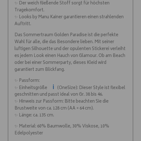
✨ Der weich fließende Stoff sorgt für höchsten
Tragekomfort.
✨ Looks by Manu Kainer garantieren einen strahlenden
Auftritt.
Das Sommertraum Golden Paradise ist die perfekte
Wahl für alle, die das Besondere lieben. Mit seiner
luftigen Silhouette und der opulenten Stickerei verleiht
es jedem Look einen Hauch von Glamour. Ob am Beach
oder bei einer Sommerparty, dieses Kleid wird
garantiert zum Blickfang.
✨ Passform:
ℹ️
✨ Einheitsgröße
(OneSize): Dieser Style ist flexibel
geschnitten und passt ideal von Gr. 38 bis 46.
✨ Hinweis zur Passform: Bitte beachten Sie die
Brustweite von ca. 128 cm (AA = 64 cm).
✨ Länge: ca. 135 cm.
✨ Material: 60% Baumwolle, 30% Viskose, 10%
Edelpolyester