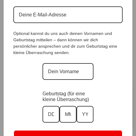
Optional kannst du uns auch deinen Vornamen und
Geburtstag mitteilen – dann können wir dich
persönlicher ansprechen und dir zum Geburtstag eine
Sommertraum Golden Paradise |Gr. UNI 38-
kleine Überraschung senden.
46|, Anr.: 3978
89,90
€
Größe
Geburtstag (für eine
kleine Überraschung)
In den Warenkorb
Sommertraum
Golden
A
Paradise