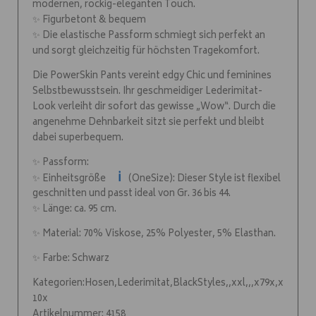
modernen, rockig-eleganten Touch.
✨ Figurbetont & bequem
✨ Die elastische Passform schmiegt sich perfekt an
und sorgt gleichzeitig für höchsten Tragekomfort.
Die PowerSkin Pants vereint edgy Chic und feminines
Selbstbewusstsein. Ihr geschmeidiger Lederimitat-
Look verleiht dir sofort das gewisse „Wow“. Durch die
angenehme Dehnbarkeit sitzt sie perfekt und bleibt
dabei superbequem.
✨ Passform:
ℹ️
✨ Einheitsgröße
(OneSize): Dieser Style ist flexibel
geschnitten und passt ideal von Gr. 36 bis 44.
✨ Länge: ca. 95 cm.
✨ Material: 70% Viskose, 25% Polyester, 5% Elasthan.
✨ Farbe: Schwarz
Kategorien:Hosen,Lederimitat,BlackStyles,,xxl,,,x79x,x
10x
Artikelnummer: 4158