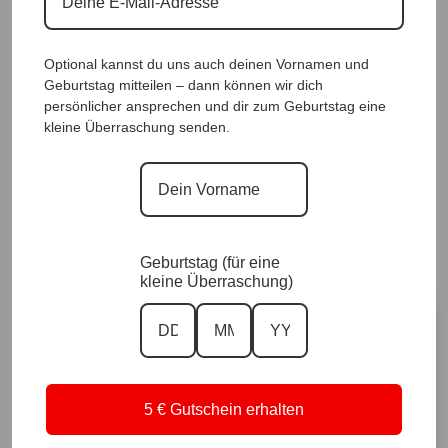
Optional kannst du uns auch deinen Vornamen und
Geburtstag mitteilen – dann können wir dich
persönlicher ansprechen und dir zum Geburtstag eine
Designhose PowerSkin Black |Gr. UNI 36-44|,
kleine Überraschung senden.
Anr.: 4158
65,90
€
Sofort für dich verfügbar ✨
Versand in 1–3 Arbeitstagen
Geburtstag (für eine
kleine Überraschung)
Größe
Vorrätig
5 € Gutschein erhalten