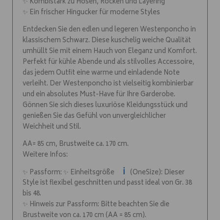
✨ Kombistark zu Hosen, Röcken und Layering
✨ Ein frischer Hingucker für moderne Styles
Entdecken Sie den edlen und legeren Westenponcho in
klassischem Schwarz. Diese kuschelig weiche Qualität
umhüllt Sie mit einem Hauch von Eleganz und Komfort.
Perfekt für kühle Abende und als stilvolles Accessoire,
das jedem Outfit eine warme und einladende Note
verleiht. Der Westenponcho ist vielseitig kombinierbar
und ein absolutes Must-Have für Ihre Garderobe.
Gönnen Sie sich dieses luxuriöse Kleidungsstück und
genießen Sie das Gefühl von unvergleichlicher
Weichheit und Stil.
AA= 85 cm, Brustweite ca. 170 cm.
Weitere Infos:
ℹ️
✨ Passform: ✨ Einheitsgröße
(OneSize): Dieser
Style ist flexibel geschnitten und passt ideal von Gr. 38
bis 48.
✨ Hinweis zur Passform: Bitte beachten Sie die
Brustweite von ca. 170 cm (AA = 85 cm).