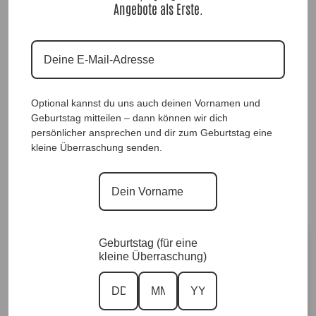
Angebote als Erste.
Westenponcho Eleganz in Black |Gr. UNI 38-
Optional kannst du uns auch deinen Vornamen und
48|, Anr.: 3750
Geburtstag mitteilen – dann können wir dich
persönlicher ansprechen und dir zum Geburtstag eine
52,90
€
kleine Überraschung senden.
Sofort für dich verfügbar ✨
Versand in 1–3 Arbeitstagen
Größe
Geburtstag (für eine
kleine Überraschung)
Vorrätig