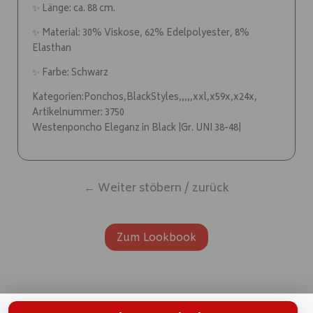
✨ Länge: ca. 88 cm.
✨ Material: 30% Viskose, 62% Edelpolyester, 8%
Elasthan
✨ Farbe: Schwarz
Kategorien:Ponchos,BlackStyles,,,,,xxl,x59x,x24x,
Artikelnummer: 3750
Westenponcho Eleganz in Black |Gr. UNI 38-48|
← Weiter stöbern / zurück
Zum Lookbook