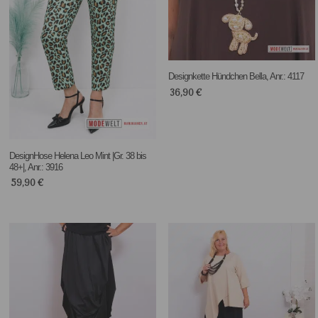
Designkette Hündchen Bella, Anr.: 4117
36,90
€
DesignHose Helena Leo Mint |Gr. 38 bis
48+|, Anr.: 3916
59,90
€