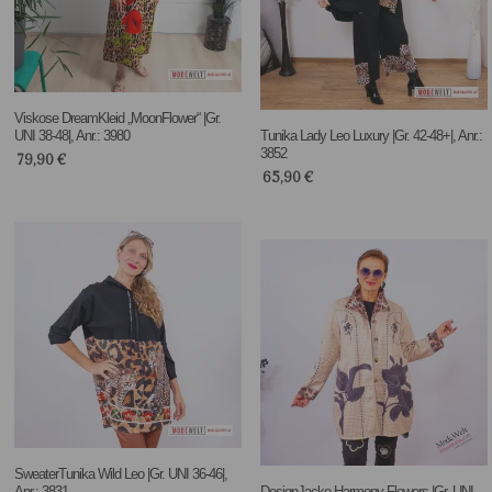
Viskose DreamKleid „MoonFlower“ |Gr.
UNI 38-48|, Anr.: 3980
Tunika Lady Leo Luxury |Gr. 42-48+|, Anr.:
3852
79,90
€
65,90
€
SweaterTunika Wild Leo |Gr. UNI 36-46|,
Anr.: 3831
DesignJacke Harmony Flowers |Gr. UNI