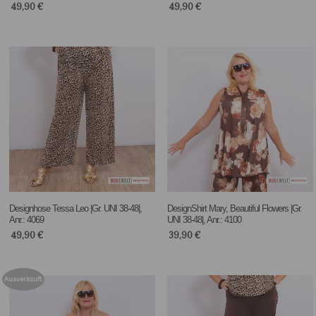
49,90
€
49,90
€
Designhose Tessa Leo |Gr. UNI 38-48|,
DesignShirt Mary, Beautiful Flowers |Gr.
Anr.: 4069
UNI 38-48|, Anr.: 4100
49,90
€
39,90
€
Ausverkauft