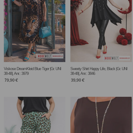
Viskose DreamKleid Blue Tiger |Gr. UNI
Sweety Shirt Happy Life, Black |Gr. UNI
38-48|, Anr.: 3979
38-48|, Anr.: 3846
79,90
€
39,90
€