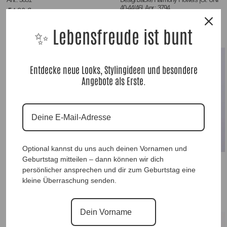
40-44/46|, Anr.: 3794
54,90
€
69,90
€
✨ Lebensfreude ist bunt
Entdecke neue Looks, Stylingideen und besondere
Angebote als Erste.
Optional kannst du uns auch deinen Vornamen und
PonchoJacke Leo Black |Gr. UNI 38-48|,
Geburtstag mitteilen – dann können wir dich
Anr.: 3797
DesignSweater Leo |Gr. UNI 36-46|, Anr.:
persönlicher ansprechen und dir zum Geburtstag eine
3758
65,90
€
kleine Überraschung senden.
49,90
€