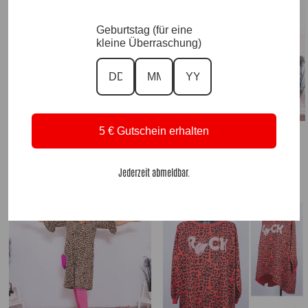
Geburtstag (für eine
kleine Überraschung)
DesignSweater Leo Steps |Gr. UNI 36-46|,
5 € Gutschein erhalten
Anr.: 3757
DesignMantel Lady Leo |Gr. UNI 38-42|,
Anr.: 3191
49,90
€
65,90
€
Jederzeit abmeldbar.