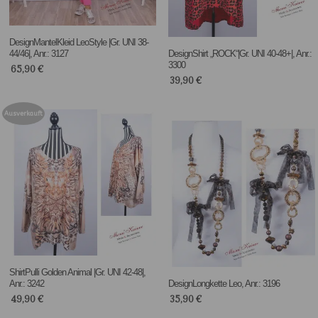
DesignMantelKleid LeoStyle |Gr. UNI 38-
44/46|, Anr.: 3127
DesignShirt „ROCK“|Gr. UNI 40-48+|, Anr.:
3300
65,90
€
39,90
€
Ausverkauft
ShirtPulli Golden Animal |Gr. UNI 42-48|,
Anr.: 3242
DesignLongkette Leo, Anr.: 3196
49,90
€
35,90
€