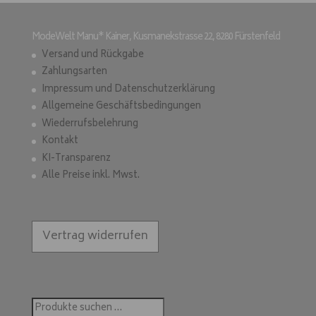
ModeWelt Manu* Kainer, Kusmanekstrasse 22, 8280 Fürstenfeld
Versand und Rückgabe
Zahlungsarten
Impressum und Datenschutzerklärung
Allgemeine Geschäftsbedingungen
Wiederrufsbelehrung
Kontakt
KI-Transparenz
Alle Preise inkl. Mwst.
Vertrag widerrufen
Suchen
nach: