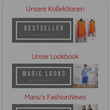
Unsere Kollektionen
Unser Lookbook
Manu's FashionNews