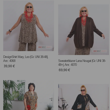
DesignShirt Mary, Leo |Gr. UNI 38-48|,
Anr.: 4068
Sweaterblazer Lana Nougat |Gr. UNI 38-
48+|, Anr.: 4070
39,90
€
69,90
€