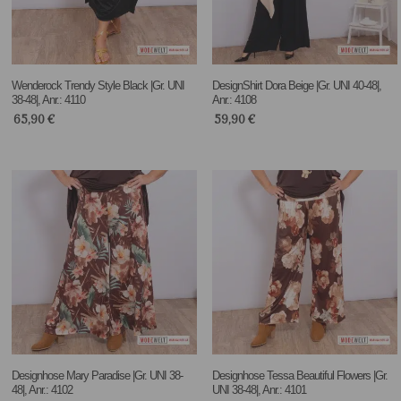
Wenderock Trendy Style Black |Gr. UNI
DesignShirt Dora Beige |Gr. UNI 40-48|,
38-48|, Anr.: 4110
Anr.: 4108
65,90
€
59,90
€
Designhose Mary Paradise |Gr. UNI 38-
Designhose Tessa Beautiful Flowers |Gr.
48|, Anr.: 4102
UNI 38-48|, Anr.: 4101