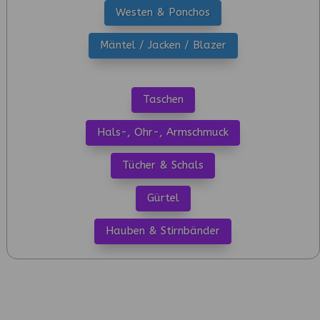
Westen & Ponchos
Mäntel / Jacken / Blazer
Taschen
Hals-, Ohr-, Armschmuck
Tücher & Schals
Gürtel
Hauben & Stirnbänder