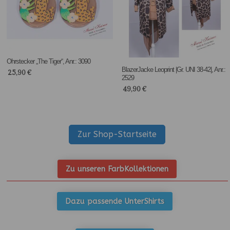
Ohrstecker „The Tiger“, Anr.: 3090
BlazerJacke Leoprint |Gr. UNI 38-42|, Anr.:
25,90
€
2529
49,90
€
Zur Shop-Startseite
Zu unseren FarbKollektionen
Dazu passende UnterShirts