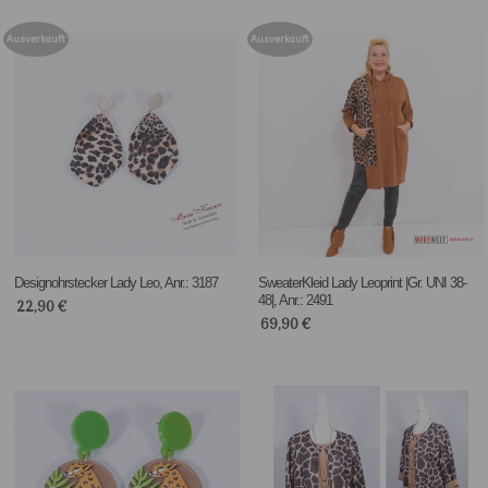
Ausverkauft
Ausverkauft
Designohrstecker Lady Leo, Anr.: 3187
SweaterKleid Lady Leoprint |Gr. UNI 38-
48|, Anr.: 2491
22,90
€
69,90
€