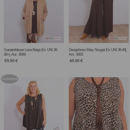
Sweaterblazer Lana Beige |Gr. UNI 38-
Designhose Mary Nougat |Gr. UNI 38-48|,
48+|, Anr.: 4099
Anr.: 4083
69,90
€
49,90
€
Ausverkauft