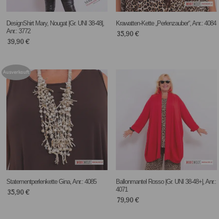
DesignShirt Mary, Nougat |Gr. UNI 38-48|,
Krawatten-Kette „Perlenzauber“, Anr.: 4084
Anr.: 3772
35,90
€
39,90
€
Ausverkauft
Statementperlenkette Gina, Anr.: 4085
Ballonmantel Rosso |Gr. UNI 38-48+|, Anr.:
4071
35,90
€
79,90
€