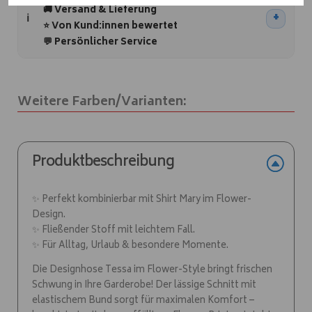
e
🚚 Versand & Lieferung
r
⭐ Von Kund:innen bewertet
n
💬 Persönlicher Service
a
t
i
Weitere Farben/Varianten:
v
e
:
Produktbeschreibung
✨ Perfekt kombinierbar mit Shirt Mary im Flower-
Design.
✨ Fließender Stoff mit leichtem Fall.
✨ Für Alltag, Urlaub & besondere Momente.
Die Designhose Tessa im Flower-Style bringt frischen
Schwung in Ihre Garderobe! Der lässige Schnitt mit
elastischem Bund sorgt für maximalen Komfort –