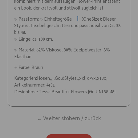
kombiniert mit dem auffälligen Flower-Print entsteht
ein Look, der kraftvoll und stilvoll zugleich ist.
ℹ️
✨ Passform: ✨ Einheitsgröße
(OneSize): Dieser
Style ist flexibel geschnitten und passt ideal von Gr. 38
bis 48.
✨ Länge: ca. 100 cm.
✨ Material: 62% Viskose, 30% Edelpolyester, 8%
Elasthan
✨ Farbe: Braun
Kategorien:Hosen,,,,GoldStyles,,xxl,x79x,x13x,
Artikelnummer: 4101
Designhose Tessa Beautiful Flowers |Gr. UNI 38-48|
← Weiter stöbern / zurück