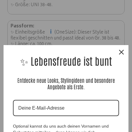
✨ Größe: UNI 38-48.
Passform:
ℹ️
✨ Einheitsgröße
(OneSize): Dieser Style ist
flexibel geschnitten und passt ideal von Gr. 38 bis 48.
✨ Länge: ca. 100 cm.
✨ Lebensfreude ist bunt
Material:
✨
62% Viskose, 30% Edelpolyester, 8% Elasthan
Entdecke neue Looks, Stylingideen und besondere
Angebote als Erste.
Optional kannst du uns auch deinen Vornamen und