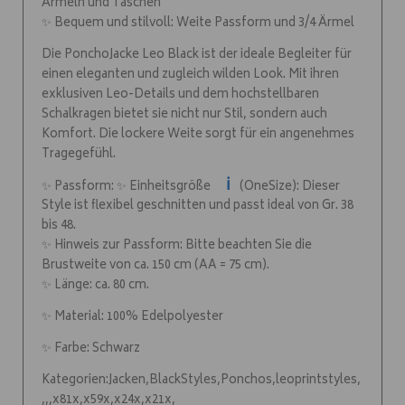
Ärmeln und Taschen
✨ Bequem und stilvoll: Weite Passform und 3/4 Ärmel
Die PonchoJacke Leo Black ist der ideale Begleiter für
einen eleganten und zugleich wilden Look. Mit ihren
exklusiven Leo-Details und dem hochstellbaren
Schalkragen bietet sie nicht nur Stil, sondern auch
Komfort. Die lockere Weite sorgt für ein angenehmes
Tragegefühl.
ℹ️
✨ Passform: ✨ Einheitsgröße
(OneSize): Dieser
Style ist flexibel geschnitten und passt ideal von Gr. 38
bis 48.
✨ Hinweis zur Passform: Bitte beachten Sie die
Brustweite von ca. 150 cm (AA = 75 cm).
✨ Länge: ca. 80 cm.
✨ Material: 100% Edelpolyester
✨ Farbe: Schwarz
Kategorien:Jacken,BlackStyles,Ponchos,leoprintstyles,
,,,x81x,x59x,x24x,x21x,