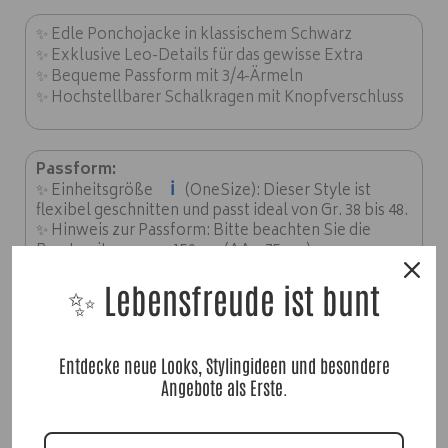
✨ Edle Ponchojacke in klassischem Schwarz
✨ Exklusive Leo-Details für das gewisse Extra
✨ Bequeme Passform mit 3/4-Ärmeln
✨ Hochstellbarer Schalkragen mit Knopfverschluss
Passform:
ℹ️
✨ Einheitsgröße
(OneSize): Dieser Style ist
flexibel geschnitten und passt ideal von Gr. 38 bis 48.
✨ Hinweis zur Passform: Bitte beachten Sie die
Brustweite von ca. 150 cm (AA = 75 cm).
✨ Länge: ca. 80 cm.
✨ Lebensfreude ist bunt
Material:
✨
Entdecke neue Looks, Stylingideen und besondere
100% Edelpolyester
Angebote als Erste.