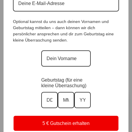
Optional kannst du uns auch deinen Vornamen und
Geburtstag mitteilen – dann können wir dich
persönlicher ansprechen und dir zum Geburtstag eine
PonchoJacke Leo Black |Gr. UNI 38-48|, Anr.:
kleine Überraschung senden.
3797
65,90
€
Sofort für dich verfügbar ✨
Geburtstag (für eine
Versand in 1–3 Arbeitstagen
kleine Überraschung)
Größe
5 € Gutschein erhalten
Vorrätig