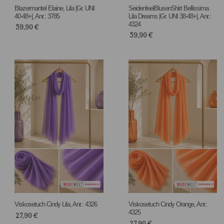
Blazermantel Elaine, Lila |Gr. UNI
SeidenfeelBlusenShirt Bellissima
40-48+|, Anr.: 3785
Lila Dreams |Gr. UNI 38-48+|, Anr.:
4324
59,90
€
59,90
€
Viskosetuch Cindy Lila, Anr.: 4326
Viskosetuch Cindy Orange, Anr.:
4325
27,90
€
27,90
€