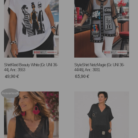
ShirtKleid Beauty White |Gr. UNI 36-
StyleShirt NetzMagie |Gr. UNI 36-
44|, Anr.: 3553
44/46|, Anr.: 3931
49,90
€
65,90
€
Ausverkauft