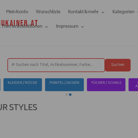
Mein Konto
Wunschliste
Kontakt & mehr
Kategorien
& Themenkollektionen
Impressum
Suchen
TEL / JACKEN
TÜCHER / SCHALS
HALS- OHR-
TASCH
ARMSCHMUCK
UR STYLES