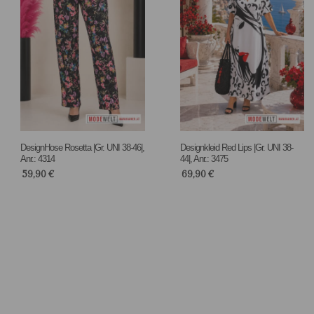
DesignHose Rosetta |Gr. UNI 38-46|,
Designkleid Red Lips |Gr. UNI 38-
Anr.: 4314
44|, Anr.: 3475
59,90
€
69,90
€