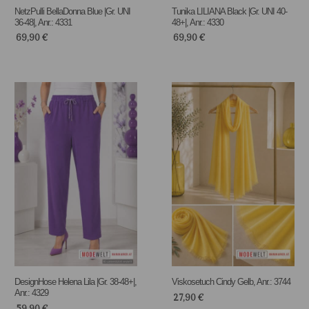
NetzPulli BellaDonna Blue |Gr. UNI
Tunika LILIANA Black |Gr. UNI 40-
36-48|, Anr.: 4331
48+|, Anr.: 4330
69,90
€
69,90
€
DesignHose Helena Lila |Gr. 38-48+|,
Viskosetuch Cindy Gelb, Anr.: 3744
Anr.: 4329
27,90
€
59,90
€