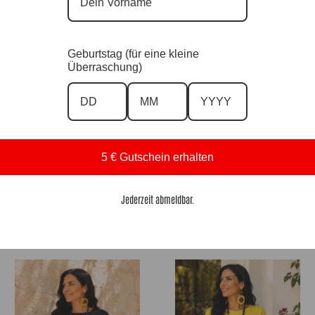
Geburtstag (für eine kleine
Überraschung)
5 € Gutschein erhalten
DesignHose Tessa Mint |Gr. 38 bis
ViscoseHose Sommertraum Black
Jederzeit abmeldbar.
48|, Anr.: 4318
|Gr. 38 bis 48+|, Anr.: 4317
49,90
€
39,90
€