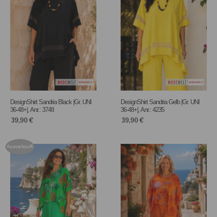
DesignShirt Sandria Black |Gr. UNI
DesignShirt Sandria Gelb |Gr. UNI
36-48+|, Anr.: 3748
36-48+|, Anr.: 4235
39,90
€
39,90
€
Ausverkauft