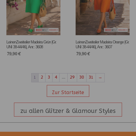
LeinenZweiteiler Madeira Grün |Gr.
LeinenZweiteiler Madeira Orange |Gr.
UNI 38-44/46|, Anr.: 3608
UNI 38-44/46|, Anr.: 3607
79,90
€
79,90
€
1
2
3
4
…
29
30
31
→
Zur Startseite
zu allen Glitzer & Glamour Styles