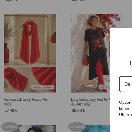
E
Viskosetuch Cindy Rosso, Anr.:
LongTunika Lady Red |Gr. UNI 38-
Option
3859
46|, Anr.: 4323
können
27,90
€
69,90
€
Überra
Ausverkauft
Ausverkauft