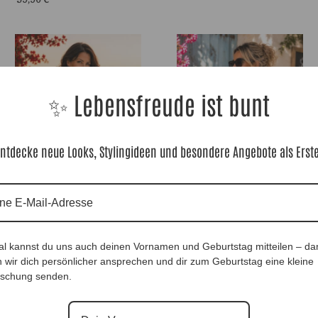
✨ Lebensfreude ist bunt
ntdecke neue Looks, Stylingideen und besondere Angebote als Erst
ShirtTunika Red Rose |Gr. UNI 38-
NetzPulli BellaDonna Black |Gr. UNI
al kannst du uns auch deinen Vornamen und Geburtstag mitteilen – da
46|, Anr.: 4322
36-48|, Anr.: 4316
 wir dich persönlicher ansprechen und dir zum Geburtstag eine kleine
59,90
€
69,90
€
schung senden.
Ausverkauft