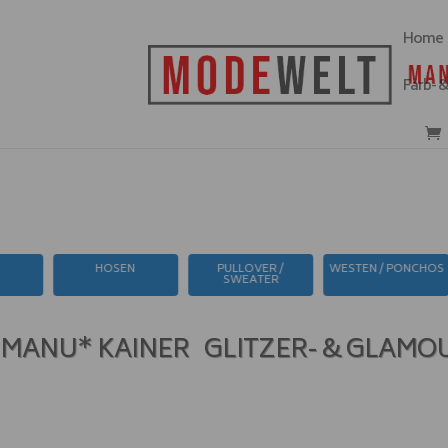
Home
Farb- 
PULLOVER /
WESTEN / PONCHOS
KLEIDER / RÖCKE
MÄN
SWEATER
MANU* KAINER GLITZER- & GLAMO