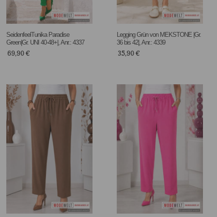
SeidenfeelTunika Paradise
Legging Grün von MEKSTONE |Gr.
Green|Gr. UNI 40-48+|, Anr.: 4337
36 bis 42|, Anr.: 4339
69,90
€
35,90
€