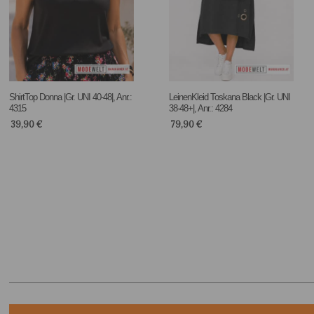
ShirtTop Donna |Gr. UNI 40-48|, Anr.:
LeinenKleid Toskana Black |Gr. UNI
4315
38-48+|, Anr.: 4284
39,90
€
79,90
€