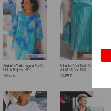
SeidenfeelTunika Laguna Blue|Gr.
SeidenfeelRock Türkis Dream |Gr.
UNI 40-48+|, Anr.: 4319
UNI 36-44|, Anr.: 3020
69,90
€
59,90
€