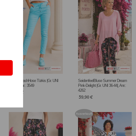
DesignCrashHose Türkis |Gr. UNI
SeidenfeelBluse Summer Dream
36-48|, Anr.: 3549
Pink-Delight |Gr. UNI 36-44|, Anr.:
4262
59,90
€
59,90
€
Ausverkauft