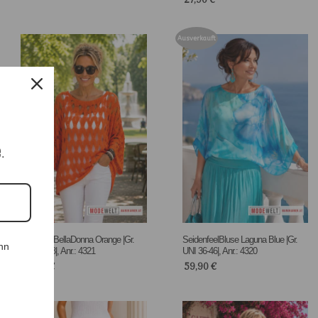
Ausverkauft
e.
NetzPulli BellaDonna Orange |Gr.
SeidenfeelBluse Laguna Blue |Gr.
nn
UNI 36-48|, Anr.: 4321
UNI 36-46|, Anr.: 4320
69,90
€
59,90
€