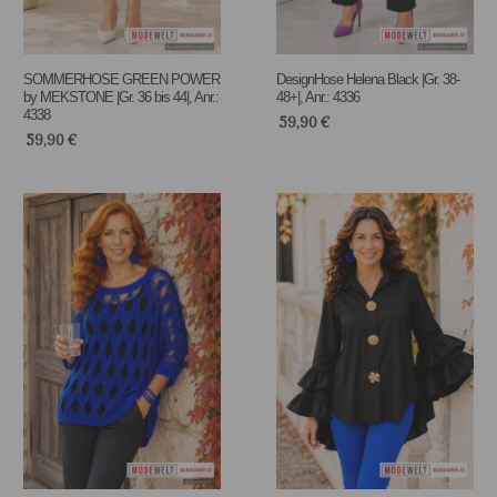
SOMMERHOSE GREEN POWER
DesignHose Helena Black |Gr. 38-
by MEKSTONE |Gr. 36 bis 44|, Anr.:
48+|, Anr.: 4336
4338
59,90
€
59,90
€