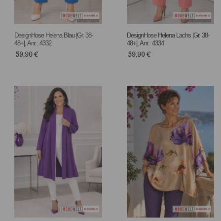
DesignHose Helena Blau |Gr. 38-
DesignHose Helena Lachs |Gr. 38-
48+|, Anr.: 4332
48+|, Anr.: 4334
59,90
€
59,90
€