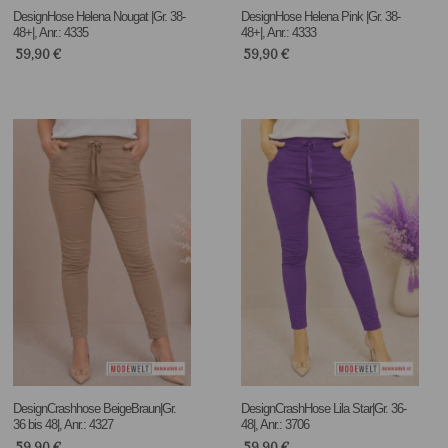
DesignHose Helena Nougat |Gr. 38-
DesignHose Helena Pink |Gr. 38-
48+|, Anr.: 4335
48+|, Anr.: 4333
59,90
€
59,90
€
DesignCrashhose BeigeBraun|Gr.
DesignCrashHose Lila Star|Gr. 36-
36 bis 48|, Anr.: 4327
48|, Anr.: 3706
59,90
€
59,90
€