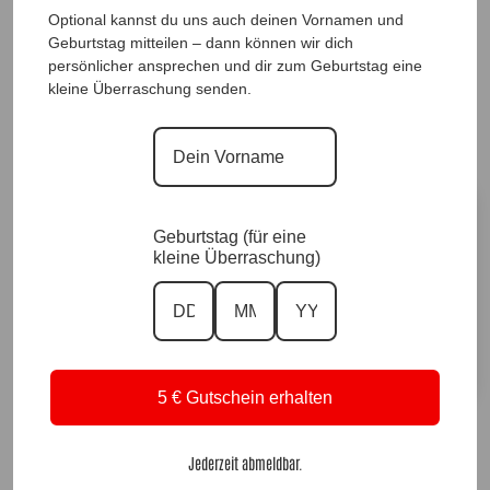
HutSet Ines Yellow, Anr.: 4313
Optional kannst du uns auch deinen Vornamen und
Geburtstag mitteilen – dann können wir dich
59,90
€
persönlicher ansprechen und dir zum Geburtstag eine
kleine Überraschung senden.
Sofort für dich verfügbar ✨
Versand in 1–3 Arbeitstagen
Farbvariante
Geburtstag (für eine
kleine Überraschung)
Vorrätig
In den Warenkorb
A
5 € Gutschein erhalten
l
t
↩️ Kostenlose 14 Tage Rückgabe
Jederzeit abmeldbar.
e
🚚 Versand & Lieferung