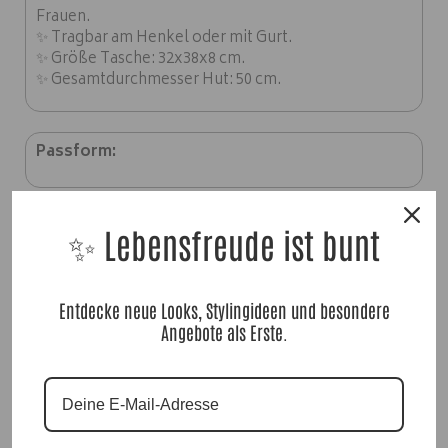
Frauen.
✨ Tragbar am Henkel oder mit Gurt.
✨ Größe Tasche: 32x38x8 cm.
✨ Gesamtdurchmesser Hut: 50 cm.
Passform:
Material:
✨
✨ Lebensfreude ist bunt
100% Textilpapier
Entdecke neue Looks, Stylingideen und besondere
Angebote als Erste.