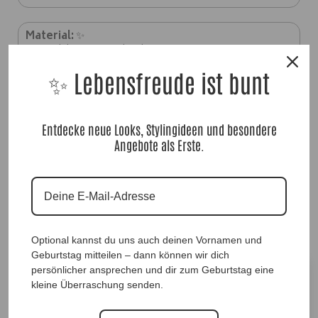
Material:
✨
95% Viskose, 5% Elasthan
✨ Lebensfreude ist bunt
Entdecke neue Looks, Stylingideen und besondere
Angebote als Erste.
ShirtTop Donna |Gr. UNI 40-48|, Anr.: 4315
39,90
€
Optional kannst du uns auch deinen Vornamen und
Geburtstag mitteilen – dann können wir dich
Größe
persönlicher ansprechen und dir zum Geburtstag eine
kleine Überraschung senden.