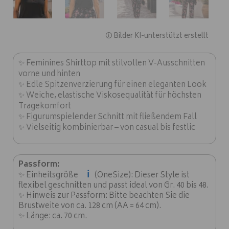
🛈 Bilder KI-unterstützt erstellt
✨ Feminines Shirttop mit stilvollen V-Ausschnitten
vorne und hinten
✨ Edle Spitzenverzierung für einen eleganten Look
✨ Weiche, elastische Viskosequalität für höchsten
Tragekomfort
✨ Figurumspielender Schnitt mit fließendem Fall
✨ Vielseitig kombinierbar – von casual bis festlic
Passform:
ℹ️
✨ Einheitsgröße
(OneSize): Dieser Style ist
flexibel geschnitten und passt ideal von Gr. 40 bis 48.
✨ Hinweis zur Passform: Bitte beachten Sie die
Brustweite von ca. 128 cm (AA = 64 cm).
✨ Länge: ca. 70 cm.