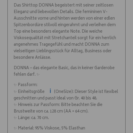
Das Shirttop DONNA begeistert mit seiner zeitlosen
Eleganz und liebevollen Details. Die femininen V-
Ausschnitte vorne und hinten werden von einer edlen
Spitzenbordüre stilvoll eingerahmt und verleihen dem
Top eine besonders elegante Note. Die weiche
Viskosequalität mit Stretchanteil sorgt für ein herrlich
angenehmes Tragegefühl und macht DONNA zum
vielseitigen Lieblingsstück für Alltag, Business oder
besondere Anlässe.
DONNA – das elegante Basic, das in keiner Garderobe
fehlen darf. ✨
✨ Passform:
ℹ️
✨ Einheitsgröße
(OneSize): Dieser Style ist flexibel
geschnitten und passt ideal von Gr. 40 bis 48.
✨ Hinweis zur Passform: Bitte beachten Sie die
Brustweite von ca. 128 cm (AA = 64 cm).
✨ Länge: ca. 70 cm.
✨ Material: 95% Viskose, 5% Elasthan