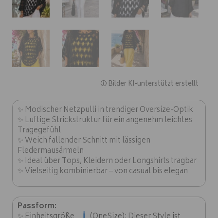
🛈 Bilder KI-unterstützt erstellt
✨ Modischer Netzpulli in trendiger Oversize-Optik
✨ Luftige Strickstruktur für ein angenehm leichtes
Tragegefühl
✨ Weich fallender Schnitt mit lässigen
Fledermausärmeln
✨ Ideal über Tops, Kleidern oder Longshirts tragbar
✨ Vielseitig kombinierbar – von casual bis elegan
Passform:
ℹ️
✨ Einheitsgröße
(OneSize): Dieser Style ist