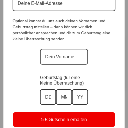
69,90
€
Sofort für dich verfügbar ✨
Optional kannst du uns auch deinen Vornamen und
Versand in 1–3 Arbeitstagen
Geburtstag mitteilen – dann können wir dich
persönlicher ansprechen und dir zum Geburtstag eine
kleine Überraschung senden.
Größe
Vorrätig
In den Warenkorb
Geburtstag (für eine
kleine Überraschung)
A
l
t
↩️ Kostenlose 14 Tage Rückgabe
e
🚚 Versand & Lieferung
r
⭐ Von Kund:innen bewertet
5 € Gutschein erhalten
n
💬 Persönlicher Service