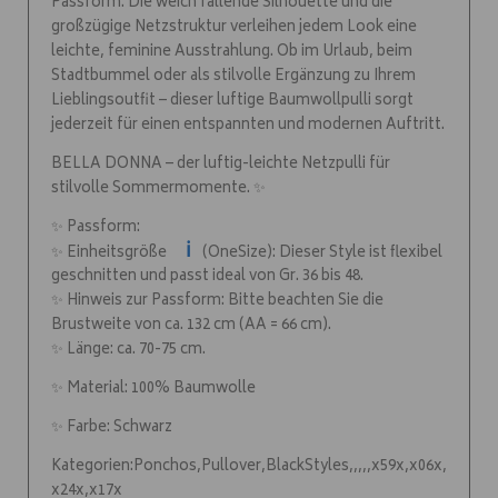
Passform. Die weich fallende Silhouette und die
großzügige Netzstruktur verleihen jedem Look eine
leichte, feminine Ausstrahlung. Ob im Urlaub, beim
Stadtbummel oder als stilvolle Ergänzung zu Ihrem
Lieblingsoutfit – dieser luftige Baumwollpulli sorgt
jederzeit für einen entspannten und modernen Auftritt.
BELLA DONNA – der luftig-leichte Netzpulli für
stilvolle Sommermomente. ✨
✨ Passform:
ℹ️
✨ Einheitsgröße
(OneSize): Dieser Style ist flexibel
geschnitten und passt ideal von Gr. 36 bis 48.
✨ Hinweis zur Passform: Bitte beachten Sie die
Brustweite von ca. 132 cm (AA = 66 cm).
✨ Länge: ca. 70-75 cm.
✨ Material: 100% Baumwolle
✨ Farbe: Schwarz
Kategorien:Ponchos,Pullover,BlackStyles,,,,,x59x,x06x,
x24x,x17x