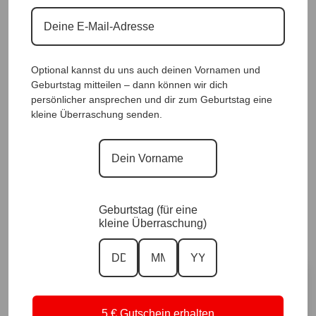
Material:
✨
100% Viskose
Optional kannst du uns auch deinen Vornamen und
Geburtstag mitteilen – dann können wir dich
persönlicher ansprechen und dir zum Geburtstag eine
kleine Überraschung senden.
Sommerkleid La Dolce Vita, Mandarin |Gr. UNI
38-48|, Anr.: 4032
Geburtstag (für eine
kleine Überraschung)
59,90
€
Größe
5 € Gutschein erhalten