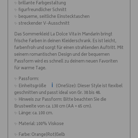
✨ brillante Farbgestaltung
✨ figurfreundlicher Schnitt
✨ bequeme, seitliche Einstecktaschen
✨ streckender V-Ausschnitt
Das Sommerkleid La Dolce Vita in Mandarin bringt
frische Farben in deinen Kleiderschrank. Es ist leicht,
farbenfroh und sorgt für einen strahlenden Auftritt. Mit
seinem romantischen Design und der bequemen
Passform wird es schnell zu deinem neuen Favoriten
für warme Tage.
✨ Passform:
ℹ️
✨ Einheitsgröße
(OneSize): Dieser Style ist flexibel
geschnitten und passt ideal von Gr. 38 bis 48.
✨ Hinweis zur Passform: Bitte beachten Sie die
Brustweite von ca. 130 cm (AA = 65 cm).
✨ Länge: ca. 100 cm.
✨ Material: 100% Viskose
✨ Farbe: Orange|Rot|Gelb