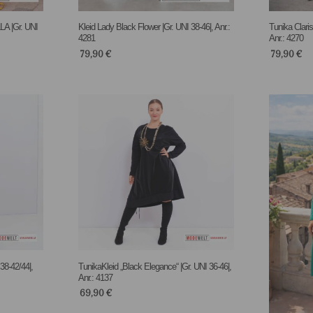
A |Gr. UNI
Kleid Lady Black Flower |Gr. UNI 38-46|, Anr.:
Tunika Claris
4281
Anr.: 4270
79,90
€
79,90
€
38-42/44|,
TunikaKleid „Black Elegance“ |Gr. UNI 36-46|,
Anr.: 4137
69,90
€