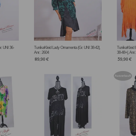
. UNI 36-
TunikaKleid Lady Ornamenta |Gr. UNI 38-42|,
TunikaKleid 
Anr.: 2604
38-48+|, Anr.
89,90
€
59,90
€
Ausverkauft