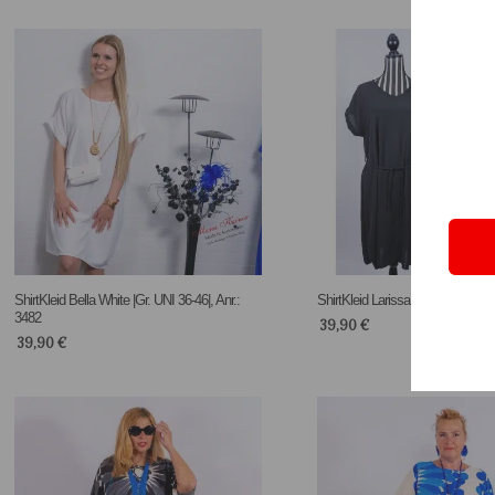
ShirtKleid Bella White |Gr. UNI 36-46|, Anr.:
ShirtKleid Larissa |Gr. UNI 38-44|,
3482
39,90
€
39,90
€