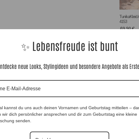
TunikaKleid A
4153
69,90
€
✨ Lebensfreude ist bunt
ntdecke neue Looks, Stylingideen und besondere Angebote als Erst
al kannst du uns auch deinen Vornamen und Geburtstag mitteilen – da
 wir dich persönlicher ansprechen und dir zum Geburtstag eine kleine
 UNI 38-
DesignTunika La Donna Black|Gr. UNI 36-48|,
DesignTunika
schung senden.
Anr.: 2786
Anr.: 2785
69,90
€
69,90
€