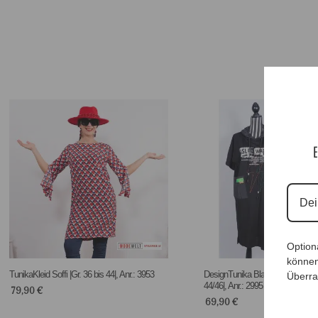
E
Option
können
TunikaKleid Soffi |Gr. 36 bis 44|, Anr.: 3953
DesignTunika BlackLightning|Gr.
Überra
44/46|, Anr.: 2995
79,90
€
69,90
€