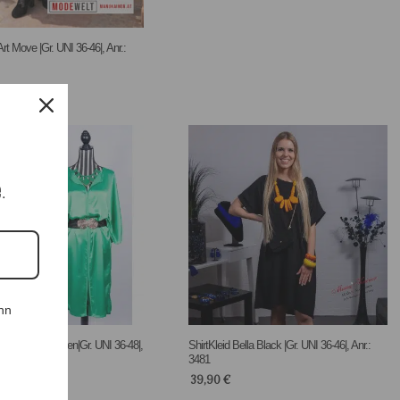
rt Move |Gr. UNI 36-46|, Anr.:
e.
nn
 La Donna Green|Gr. UNI 36-48|,
ShirtKleid Bella Black |Gr. UNI 36-46|, Anr.:
3481
39,90
€