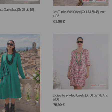
sa Dunkelblau|Gr. 36 bis 52|,
Leo Tunika Wild Grace |Gr. UNI 38-48|, Anr.:
4192
69,90
€
Ladies Tunikakleid Ursella |Gr. 38 bis 44|, Anr.:
2408
79,90
€