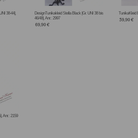
UNI 38-44|,
DesignTunikakleid Stella Black |Gr. UNI 38 bis
TunikaKleid E
46/48|, Anr.: 2997
59,90
€
69,90
€
, Anr.: 2159