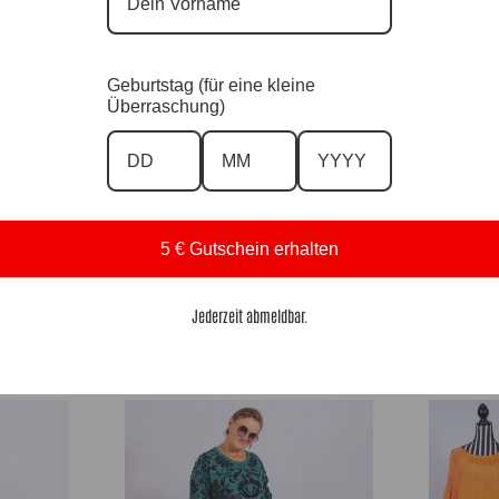
Geburtstag (für eine kleine
Überraschung)
5 € Gutschein erhalten
 Anr.: 3112
Tunika Lady Flamenco |Gr. UNI 36-46|, Anr.:
Tunika Lady 
Jederzeit abmeldbar.
3828
69,90
€
69,90
€