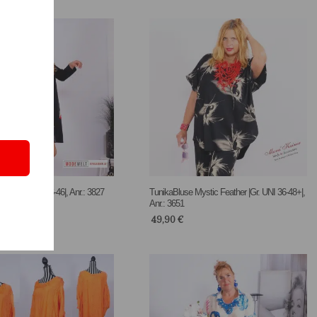
Red |Gr. UNI 36-46|, Anr.: 3827
TunikaBluse Mystic Feather |Gr. UNI 36-48+|,
Anr.: 3651
49,90
€