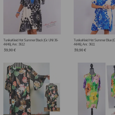
TunikaKleid Hot Summer Black |Gr. UNI 36-
TunikaKleid Hot Summer Blue |Gr
44/46|, Anr.: 3612
44/46|, Anr.: 3611
59,90
€
59,90
€