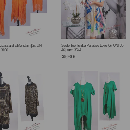
Ecassandra Mandarin |Gr. UNI
SeidenfeelTunika Paradise Love |Gr. UNI 38-
: 3100
46|, Anr.: 3544
59,90
€