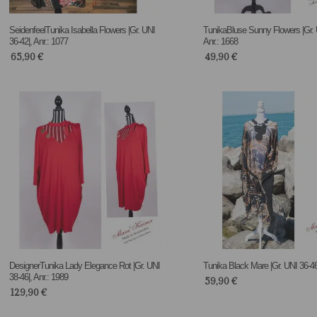
SeidenfeelTunika Isabella Flowers |Gr. UNI
TunikaBluse Sunny Flowers |Gr. 
36-42|, Anr.: 1077
Anr.: 1668
65,90
€
49,90
€
DesignerTunika Lady Elegance Rot |Gr. UNI
Tunika Black Mare |Gr. UNI 36-46|
38-46|, Anr.: 1989
59,90
€
129,90
€