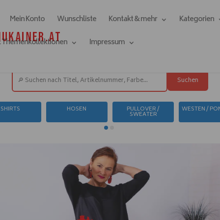
Mein Konto
Wunschliste
Kontakt & mehr
Kategorien
& Themenkollektionen
Impressum
Suchen
SHIRTS
HOSEN
PULLOVER /
WESTEN / P
SWEATER