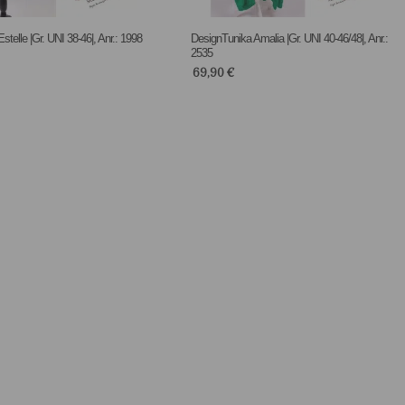
stelle |Gr. UNI 38-46|, Anr.: 1998
DesignTunika Amalia |Gr. UNI 40-46/48|, Anr.:
2535
69,90
€