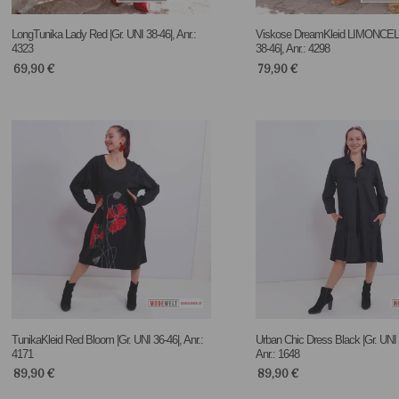
LongTunika Lady Red |Gr. UNI 38-46|, Anr.:
Viskose DreamKleid LIMONCELL
4323
38-46|, Anr.: 4298
69,90
€
79,90
€
TunikaKleid Red Bloom |Gr. UNI 36-46|, Anr.:
Urban Chic Dress Black |Gr. UNI 
4171
Anr.: 1648
89,90
€
89,90
€