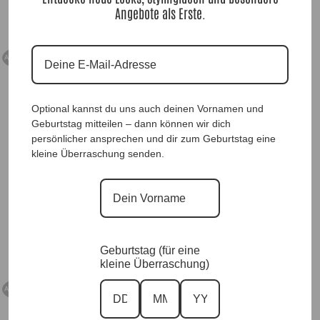
Angebote als Erste.
22,90
€
22,90
€
Ausverkauft
Optional kannst du uns auch deinen Vornamen und
Geburtstag mitteilen – dann können wir dich
persönlicher ansprechen und dir zum Geburtstag eine
kleine Überraschung senden.
UnterLongshirt White |Gr. UNI 38-46|, Anr.:
UnterLongshirt Dark Blue |Gr. UNI 38-46|,
3006
Anr.: 3489
22,90
€
22,90
€
Geburtstag (für eine
kleine Überraschung)
Ausverkauft