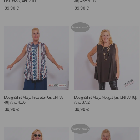
UNI 38-48|, Anr.: 4100
48|, Anr.: 4103
39,90
€
39,90
€
Ausverkauft
DesignShirt Mary, Inka Star |Gr. UNI 38-
DesignShirt Mary, Nougat |Gr. UNI 38-48|,
48|, Anr.: 4105
Anr.: 3772
39,90
€
39,90
€
Ausverkauft