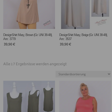
DesignShirt Mary, Brown |Gr. UNI 38-48|,
DesignShirt Mary, Beige |Gr. UNI 38-48|,
Anr.: 3779
Anr.: 3537
39,90
€
39,90
€
Alle 17 Ergebnisse werden angezeigt