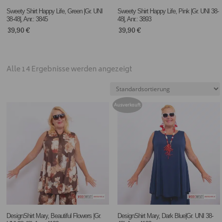
Sweety Shirt Happy Life, Green |Gr. UNI
Sweety Shirt Happy Life, Pink |Gr. UNI 38-
38-48|, Anr.: 3845
48|, Anr.: 3893
39,90
€
39,90
€
Alle 14 Ergebnisse werden angezeigt
Ausverkauft
DesignShirt Mary, Beautiful Flowers |Gr.
DesignShirt Mary, Dark Blue|Gr. UNI 38-