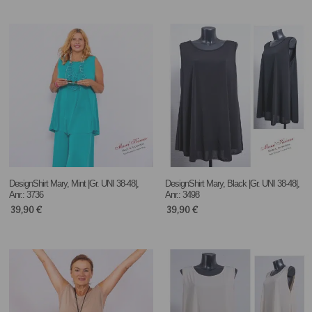
DesignShirt Mary, Mint |Gr. UNI 38-48|,
DesignShirt Mary, Black |Gr. UNI 38-48|,
Anr.: 3736
Anr.: 3498
39,90
€
39,90
€