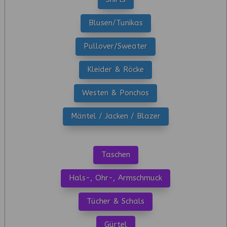
Blusen/Tunikas
Pullover/Sweater
Kleider & Röcke
Westen & Ponchos
Mäntel / Jacken / Blazer
Taschen
Hals-, Ohr-, Armschmuck
Tücher & Schals
Gürtel