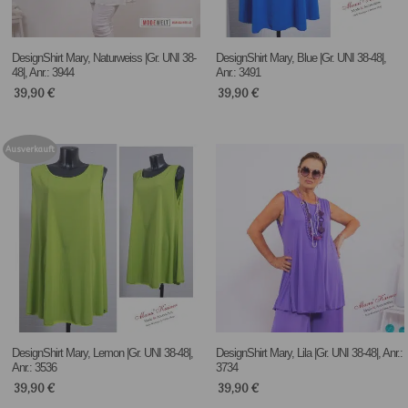
DesignShirt Mary, Naturweiss |Gr. UNI 38-
DesignShirt Mary, Blue |Gr. UNI 38-48|,
48|, Anr.: 3944
Anr.: 3491
39,90
€
39,90
€
Ausverkauft
DesignShirt Mary, Lemon |Gr. UNI 38-48|,
DesignShirt Mary, Lila |Gr. UNI 38-48|, Anr.:
Anr.: 3536
3734
39,90
€
39,90
€