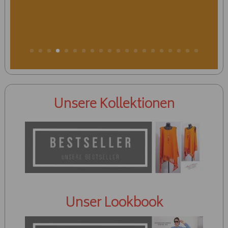
Gold- & Braun Styles
Unsere Kollektionen
Unser Lookbook