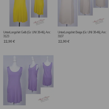
UnterLongshirt Gelb |Gr. UNI 38-46|, Anr.:
UnterLongshirt Beige |Gr. UNI 38-46|, Anr.:
3123
3107
22,90
€
22,90
€