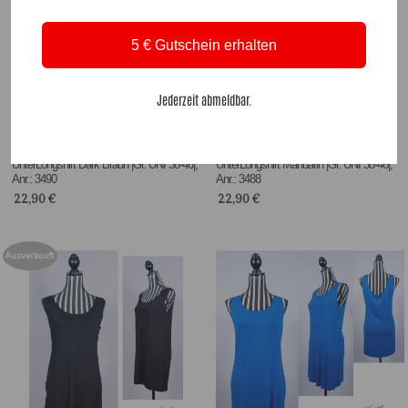
5 € Gutschein erhalten
Jederzeit abmeldbar.
UnterLongshirt Dark Braun |Gr. UNI 38-46|,
UnterLongshirt Mandarin |Gr. UNI 38-46|,
Anr.: 3490
Anr.: 3488
22,90
€
22,90
€
Ausverkauft