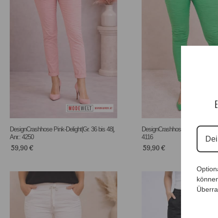
E
DesignCrashhose Pink-Delight|Gr. 36 bis 48|,
DesignCrashhose Green |Gr. 36 bi
Anr.: 4250
4116
59,90
€
59,90
€
Option
können
Überra