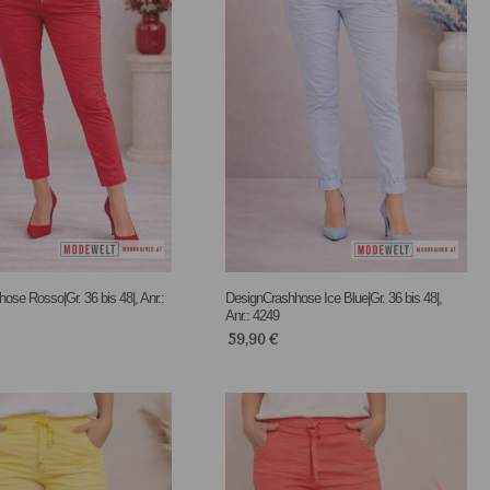
ose Rosso|Gr. 36 bis 48|, Anr.:
DesignCrashhose Ice Blue|Gr. 36 bis 48|,
Anr.: 4249
59,90
€