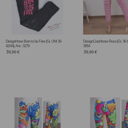
DesignHose Born to be Free |Gr. UNI 36-
DesignCrashhose Rosa |Gr. 36 bis
42/44|, Anr.: 3279
3954
59,90
€
59,90
€