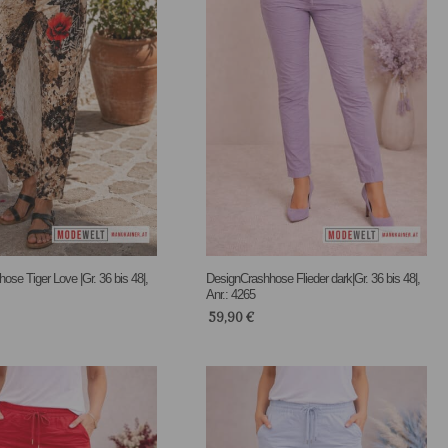
se Tiger Love |Gr. 36 bis 48|,
DesignCrashhose Flieder dark|Gr. 36 bis 48|,
Anr.: 4265
59,90
€