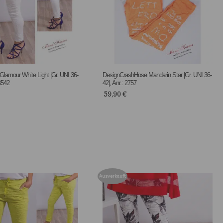
lamour White Light |Gr. UNI 36-
DesignCrashHose Mandarin Star |Gr. UNI 36-
 3542
42|, Anr.: 2757
59,90
€
Ausverkauft