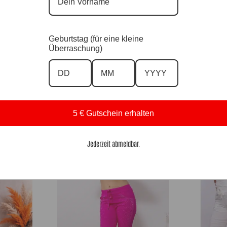
Geburtstag (für eine kleine
Überraschung)
DesignCrashhose Brown |Gr. 36 bis 48|, Anr.:
4148
59,90
€
5 € Gutschein erhalten
DesignHose F
36-48|, Anr.:
Anr.: 2881
Jederzeit abmeldbar.
59,90
€