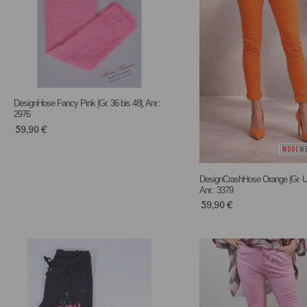
DesignHose Fancy Pink |Gr. 36 bis 48|, Anr.:
2976
59,90
€
DesignCrashHose Orange |Gr. UN
Anr.: 3379
59,90
€