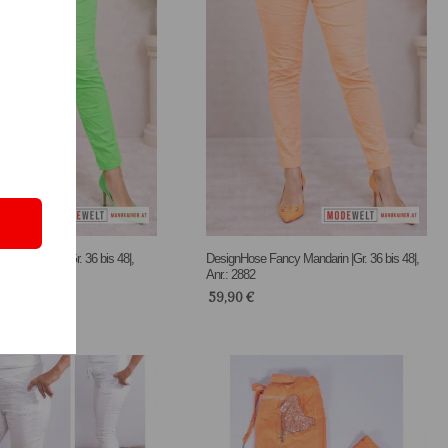
ancy Green |Gr. 36 bis 48|,
DesignHose Fancy Mandarin |Gr. 36 bis 48|,
Anr.: 2882
59,90
€