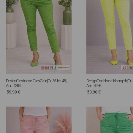
DesignCrashhose GrasGrün|Gr. 36 bis 48|,
DesignCrashhose Neongelb|Gr. 3
Anr.: 4264
Anr.: 4266
59,90
€
59,90
€