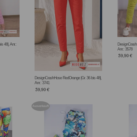
 48|, Anr.:
DesignCrashH
Anr.: 3578
59,90
€
DesignCrashHose RedOrange |Gr. 36 bis 48|,
Anr.: 3741
59,90
€
Ausverkauft