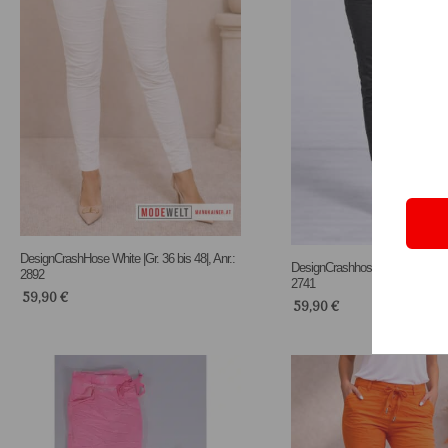
DesignCrashHose White |Gr. 36 bis 48|, Anr.:
DesignCrashhose Black |Gr. UNI 
2892
2741
59,90
€
59,90
€