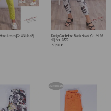
ose Lemon |Gr. UNI 44-48|,
DesignCrashHose Black Hawai |Gr. UNI 36-
44|, Anr.: 3579
59,90
€
Ausverkauft