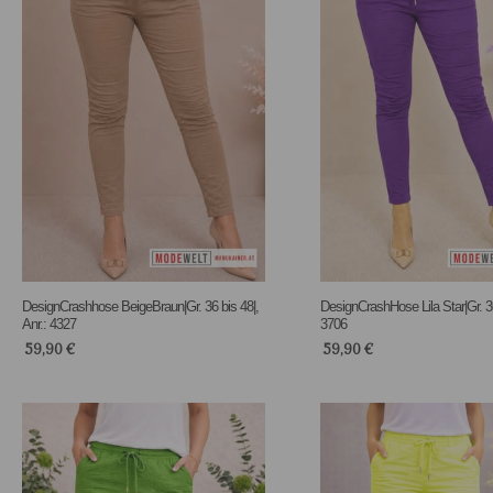
DesignCrashhose BeigeBraun|Gr. 36 bis 48|,
DesignCrashHose Lila Star|Gr. 36
Anr.: 4327
3706
59,90
€
59,90
€