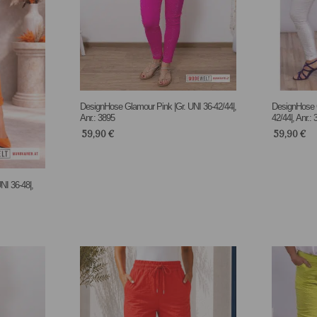
DesignHose Glamour Pink |Gr. UNI 36-42/44|,
DesignHose G
Anr.: 3895
42/44|, Anr.:
59,90
€
59,90
€
I 36-48|,