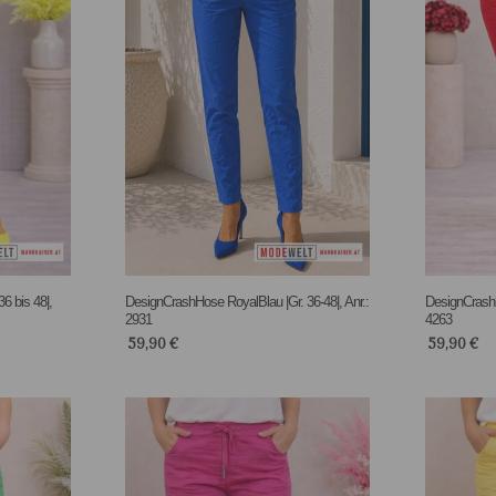
6 bis 48|,
DesignCrashHose RoyalBlau |Gr. 36-48|, Anr.:
DesignCrashh
2931
4263
59,90
€
59,90
€