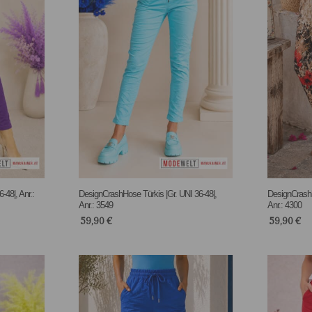
-48|, Anr.:
DesignCrashHose Türkis |Gr. UNI 36-48|,
DesignCrashho
Anr.: 3549
Anr.: 4300
59,90
€
59,90
€