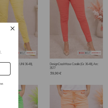
e.
ose Yellow |Gr. UNI 36-48|,
DesignCrashHose Coralle |Gr. 36-48|, Anr.:
3577
59,90
€
nn