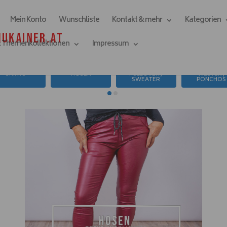
Mein Konto
Wunschliste
Kontakt & mehr
Kategorien
& Themenkollektionen
Impressum
SHIRTS
HOSEN
PULLOVER /
WESTEN /
SWEATER
PONCHOS