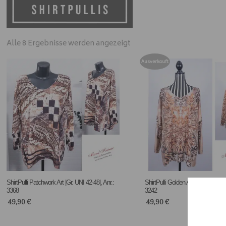
Alle 8 Ergebnisse werden angezeigt
Ausverkauft
ShirtPulli Patchwork Art |Gr. UNI 42-48|, Anr.:
ShirtPulli Golden Animal |Gr. UNI 4
3368
3242
49,90
€
49,90
€