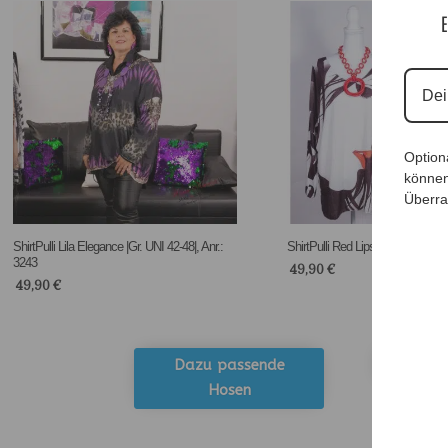
E
Option
können
Überra
ShirtPulli Lila Elegance |Gr. UNI 42-48|, Anr.:
ShirtPulli Red Lips |Gr. UNI 42-48|
3243
49,90
€
49,90
€
Dazu passende
Zu unser
Hosen