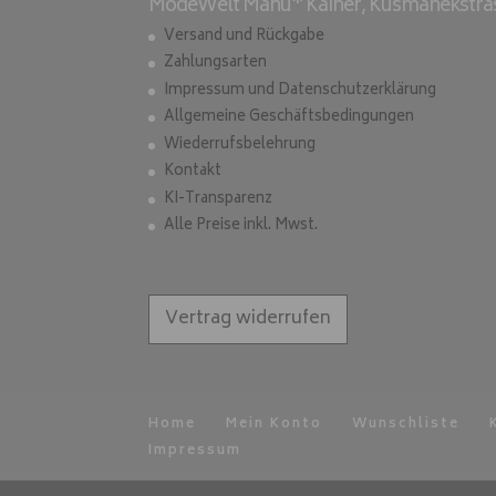
ModeWelt Manu* Kainer, Kusmanekstrass
Versand und Rückgabe
Zahlungsarten
Impressum und Datenschutzerklärung
Allgemeine Geschäftsbedingungen
Wiederrufsbelehrung
Kontakt
KI-Transparenz
Alle Preise inkl. Mwst.
Vertrag widerrufen
Home
Mein Konto
Wunschliste
Impressum