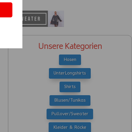
Unsere Kategorien
Hosen
UnterLongshirts
Shirts
Blusen/Tunikas
Pullover/Sweater
Kleider & Röcke