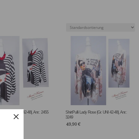
dy Red |Gr. UNI 42-48|, Anr.: 2455
ShirtPulli Lady Rose |Gr. UNI 42-48|, Anr.:
3249
49,90
€