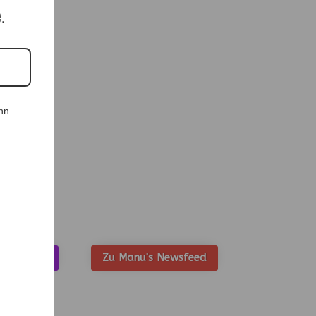
e.
nn
n Taschen
Zu Manu's Newsfeed