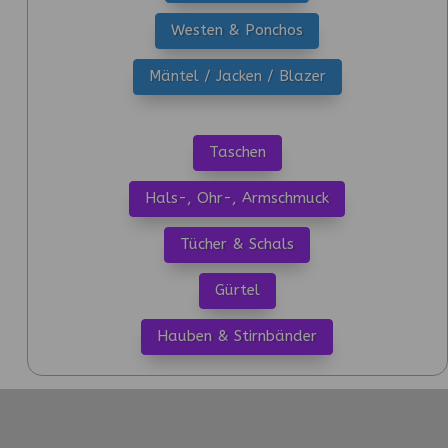
Westen & Ponchos
Mäntel / Jacken / Blazer
Taschen
Hals-, Ohr-, Armschmuck
Tücher & Schals
Gürtel
Hauben & Stirnbänder