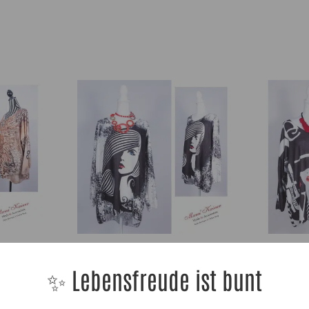
2-48|, Anr.:
ShirtPulli Lady Fair |Gr. UNI 42-48|, Anr.: 2591
ShirtPulli La
49,90
€
49,90
€
✨ Lebensfreude ist bunt