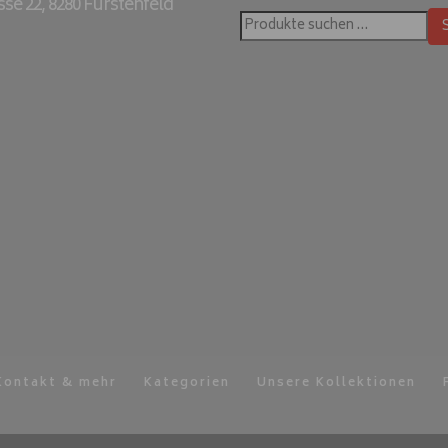
e 22, 8280 Fürstenfeld
Suchen
nach:
Kontakt & mehr
Kategorien
Unsere Kollektionen