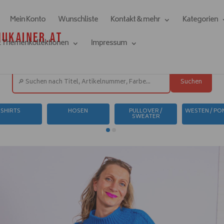
Mein Konto
Wunschliste
Kontakt & mehr
Kategorien
& Themenkollektionen
Impressum
Suchen
SHIRTS
HOSEN
PULLOVER /
WESTEN / P
SWEATER