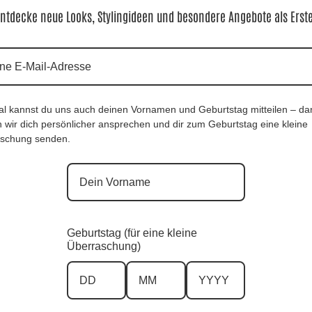
Ausverkauft
ntdecke neue Looks, Stylingideen und besondere Angebote als Erst
al kannst du uns auch deinen Vornamen und Geburtstag mitteilen – da
 wir dich persönlicher ansprechen und dir zum Geburtstag eine kleine
schung senden.
, Anr.: 2456
ShirtPulli Lady Leolook |Gr. UNI 42-48|, Anr.:
2733
59,90
€
Geburtstag (für eine kleine
Überraschung)
en Shirts
Zu unseren
Zu unsere
Bestsellern