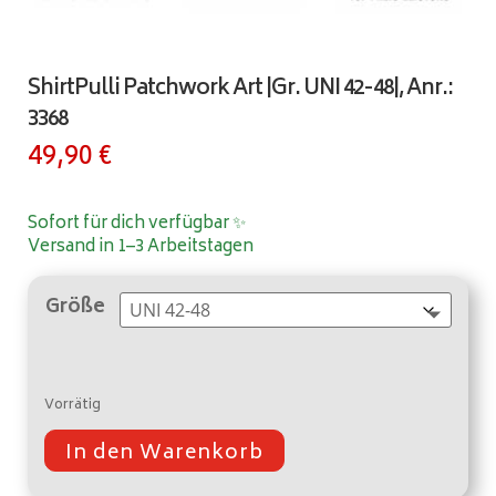
ShirtPulli Patchwork Art |Gr. UNI 42-48|, Anr.:
3368
49,90
€
Sofort für dich verfügbar ✨
Versand in 1–3 Arbeitstagen
Größe
Vorrätig
In den Warenkorb
A