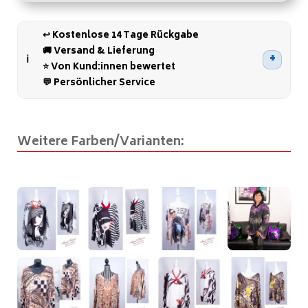
l
t
↩️ Kostenlose 14 Tage Rückgabe
e
🚚 Versand & Lieferung
r
⭐ Von Kund:innen bewertet
n
💬 Persönlicher Service
a
t
i
Weitere Farben/Varianten:
v
e
: