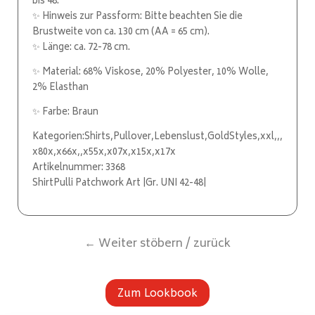
bis 48.
✨ Hinweis zur Passform: Bitte beachten Sie die
Brustweite von ca. 130 cm (AA = 65 cm).
✨ Länge: ca. 72-78 cm.
✨ Material: 68% Viskose, 20% Polyester, 10% Wolle,
2% Elasthan
✨ Farbe: Braun
Kategorien:Shirts,Pullover,Lebenslust,GoldStyles,xxl,,,
x80x,x66x,,x55x,x07x,x15x,x17x
Artikelnummer: 3368
ShirtPulli Patchwork Art |Gr. UNI 42-48|
← Weiter stöbern / zurück
Zum Lookbook