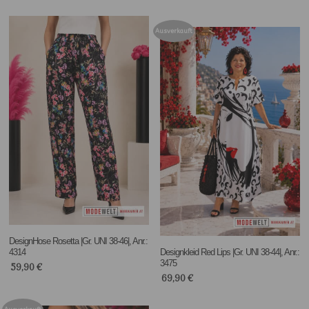
Ausverkauft
DesignHose Rosetta |Gr. UNI 38-46|, Anr.:
4314
Designkleid Red Lips |Gr. UNI 38-44|, Anr.:
3475
59,90
€
69,90
€