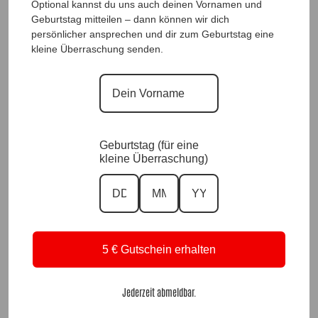
Optional kannst du uns auch deinen Vornamen und
Geburtstag mitteilen – dann können wir dich
persönlicher ansprechen und dir zum Geburtstag eine
kleine Überraschung senden.
ShirtTunika Red Rose |Gr. UNI 38-46|,
Anr.: 4322
NetzPulli BellaDonna Black |Gr. UNI 36-
48|, Anr.: 4316
59,90
€
69,90
€
Geburtstag (für eine
Ausverkauft
kleine Überraschung)
5 € Gutschein erhalten
Jederzeit abmeldbar.