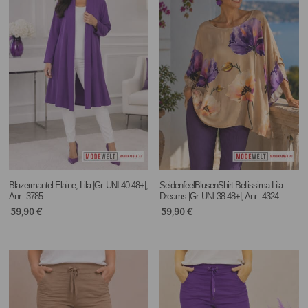
Blazermantel Elaine, Lila |Gr. UNI 40-48+|,
SeidenfeelBlusenShirt Bellissima Lila
Anr.: 3785
Dreams |Gr. UNI 38-48+|, Anr.: 4324
59,90
€
59,90
€