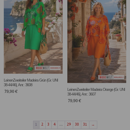
LeinenZweiteiler Madeira Grün |Gr. UNI
38-44/46|, Anr.: 3608
LeinenZweiteiler Madeira Orange |Gr. UNI
79,90
€
38-44/46|, Anr.: 3607
79,90
€
1
2
3
4
…
29
30
31
→