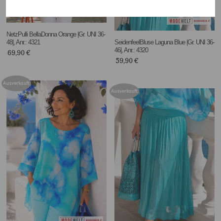
NetzPulli BellaDonna Orange |Gr. UNI 36-
48|, Anr.: 4321
SeidenfeelBluse Laguna Blue |Gr. UNI 36-
46|, Anr.: 4320
69,90
€
59,90
€
Ausverkauft
Ausverkauft