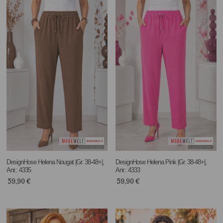
DesignHose Helena Nougat |Gr. 38-48+|,
DesignHose Helena Pink |Gr. 38-48+|,
Anr.: 4335
Anr.: 4333
59,90
€
59,90
€