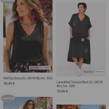
Ausverkauft
ShirtTop Donna |Gr. UNI 40-48|, Anr.: 4315
LeinenKleid Toskana Black |Gr. UNI 38-
39,90
€
48+|, Anr.: 4284
79,90
€
Ausverkauft