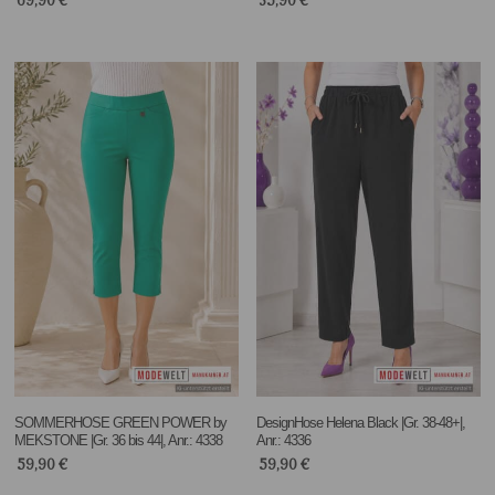
69,90
€
35,90
€
SOMMERHOSE GREEN POWER by
DesignHose Helena Black |Gr. 38-48+|,
MEKSTONE |Gr. 36 bis 44|, Anr.: 4338
Anr.: 4336
59,90
€
59,90
€