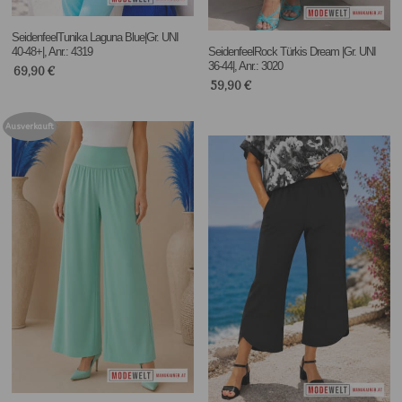
SeidenfeelTunika Laguna Blue|Gr. UNI
40-48+|, Anr.: 4319
SeidenfeelRock Türkis Dream |Gr. UNI
36-44|, Anr.: 3020
69,90
€
59,90
€
Ausverkauft