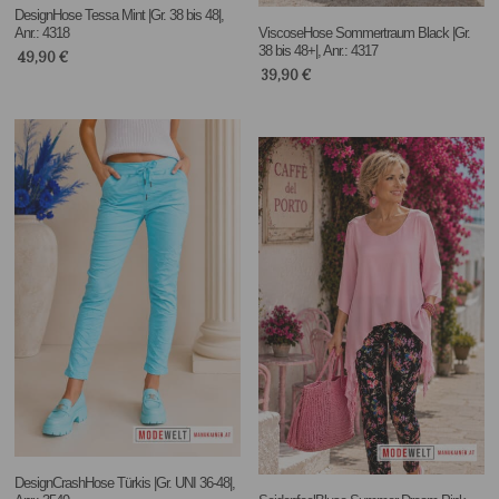
DesignHose Tessa Mint |Gr. 38 bis 48|,
Anr.: 4318
ViscoseHose Sommertraum Black |Gr.
38 bis 48+|, Anr.: 4317
49,90
€
39,90
€
DesignCrashHose Türkis |Gr. UNI 36-48|,