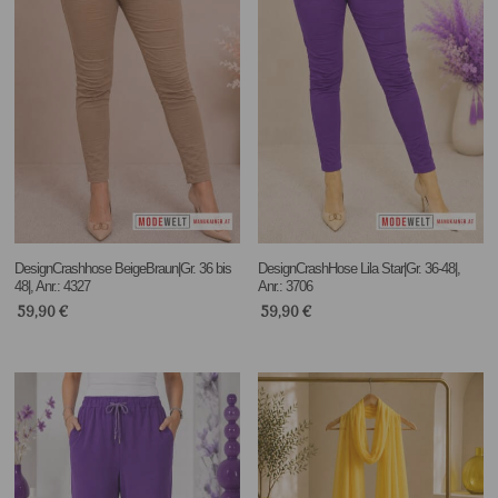
DesignCrashhose BeigeBraun|Gr. 36 bis
DesignCrashHose Lila Star|Gr. 36-48|,
48|, Anr.: 4327
Anr.: 3706
59,90
€
59,90
€