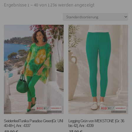
Ergebnisse 1 – 40 von 1236 werden angezeigt
SeidenfeelTunika Paradise Green|Gr. UNI
Legging Grün von MEKSTONE |Gr. 36
40-48+|, Anr.: 4337
bis 42|, Anr.: 4339