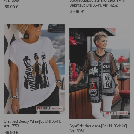
Anr.: 3549
SeidenfeelBluse Summer Dream Pink-
Delight |Gr. UNI 36-44|, Anr.: 4262
59,90
€
59,90
€
ShirtKleid Beauty White |Gr. UNI 36-44|,
Anr.: 3553
StyleShirt NetzMagie |Gr. UNI 36-44/46|,
Anr.: 3931
49,90
€