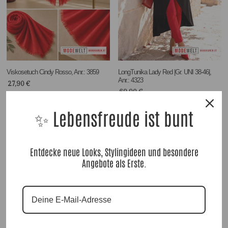
Viskosetuch Cindy Rosso, Anr.: 3859
LongTunika Lady Red |Gr. UNI 38-46|,
Anr.: 4323
27,90
€
69,90
€
✨ Lebensfreude ist bunt
Entdecke neue Looks, Stylingideen und besondere
Angebote als Erste.