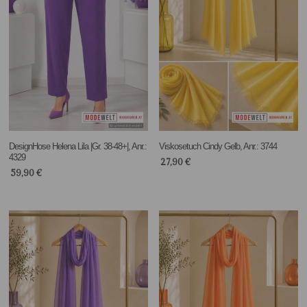
DesignHose Helena Lila |Gr. 38-48+|, Anr.:
Viskosetuch Cindy Gelb, Anr.: 3744
4329
27,90
€
59,90
€