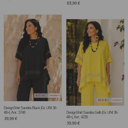
65,90
€
DesignShirt Sandria Black |Gr. UNI 36-
48+|, Anr.: 3748
DesignShirt Sandria Gelb |Gr. UNI 36-
48+|, Anr.: 4235
39,90
€
39,90
€