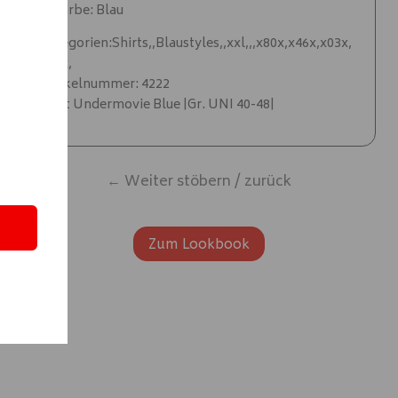
✨ Farbe: Blau
Kategorien:Shirts,,Blaustyles,,xxl,,,x80x,x46x,x03x,
x86x,
Artikelnummer: 4222
Shirt Undermovie Blue |Gr. UNI 40-48|
← Weiter stöbern / zurück
Zum Lookbook