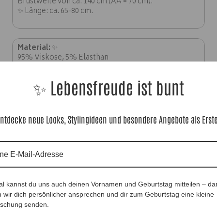
Brustweite von ca. 140 cm (AA = 70 cm).
✨ Länge: ca. 65-80 cm.
Material:
✨
95% Viskose, 5% Elasthan
✨ Lebensfreude ist bunt
ntdecke neue Looks, Stylingideen und besondere Angebote als Erst
Shirt Undermovie Blue |Gr. UNI 40-48|, Anr.:
al kannst du uns auch deinen Vornamen und Geburtstag mitteilen – da
4222
 wir dich persönlicher ansprechen und dir zum Geburtstag eine kleine
36,90
€
schung senden.