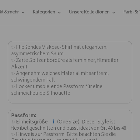
kt & mehr
Kategorien
Unsere Kollektionen
Farb- &
✨ Fließendes Viskose-Shirt mit elegantem,
asymmetrischem Saum
✨ Zarte Spitzenbordüre als femininer, filmreifer
Akzent
✨ Angenehm weiches Material mit sanftem,
schwingendem Fall
✨ Locker umspielende Passform für eine
schmeichelnde Silhouette
Passform:
ℹ️
✨ Einheitsgröße
(OneSize): Dieser Style ist
flexibel geschnitten und passt ideal von Gr. 40 bis 48.
✨ Hinweis zur Passform: Bitte beachten Sie die