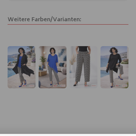
i
v
Weitere Farben/Varianten:
e
: