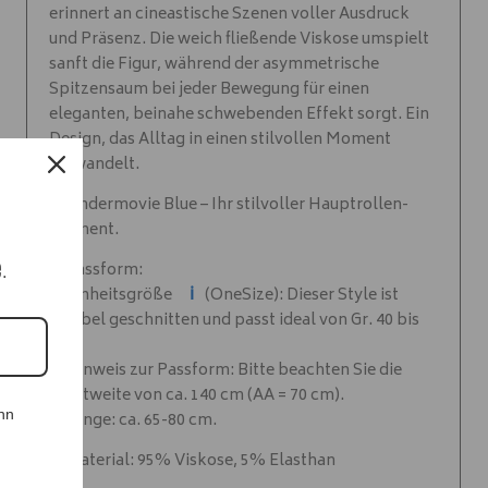
erinnert an cineastische Szenen voller Ausdruck
und Präsenz. Die weich fließende Viskose umspielt
sanft die Figur, während der asymmetrische
Spitzensaum bei jeder Bewegung für einen
eleganten, beinahe schwebenden Effekt sorgt. Ein
Design, das Alltag in einen stilvollen Moment
verwandelt.
✨ Undermovie Blue – Ihr stilvoller Hauptrollen-
Moment.
e.
✨ Passform:
ℹ️
✨ Einheitsgröße
(OneSize): Dieser Style ist
flexibel geschnitten und passt ideal von Gr. 40 bis
48.
✨ Hinweis zur Passform: Bitte beachten Sie die
Brustweite von ca. 140 cm (AA = 70 cm).
nn
✨ Länge: ca. 65-80 cm.
✨ Material: 95% Viskose, 5% Elasthan