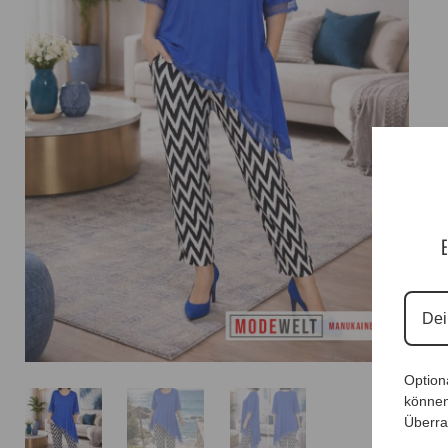
E
Option
können
Überra