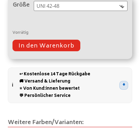
Größe
Vorrätig
In den Warenkorb
A
l
t
↩️ Kostenlose 14 Tage Rückgabe
e
🚚 Versand & Lieferung
r
⭐ Von Kund:innen bewertet
n
💬 Persönlicher Service
a
t
i
Weitere Farben/Varianten:
v
e