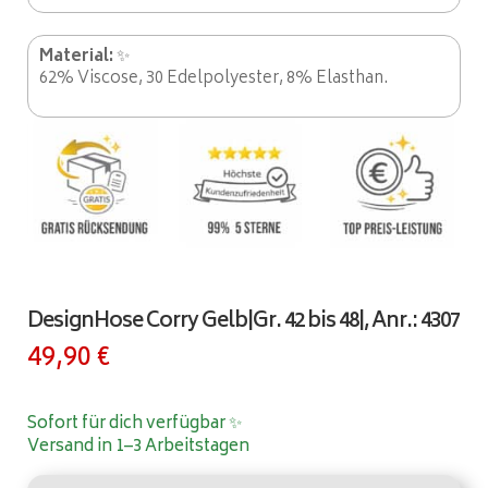
Material:
✨
62% Viscose, 30 Edelpolyester, 8% Elasthan.
DesignHose Corry Gelb|Gr. 42 bis 48|, Anr.: 4307
49,90
€
Sofort für dich verfügbar ✨
Versand in 1–3 Arbeitstagen