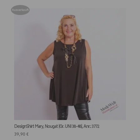
Ausverkauft
DesignShirt Mary, Nougat |Gr. UNI 38-48|, Anr.: 3772
39,90
€