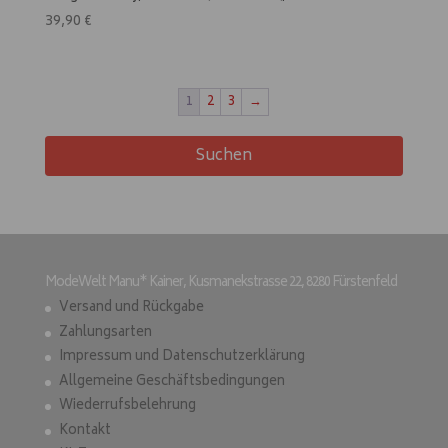
39,90
€
1
2
3
→
Suchen
ModeWelt Manu* Kainer, Kusmanekstrasse 22, 8280 Fürstenfeld
Versand und Rückgabe
Zahlungsarten
Impressum und Datenschutzerklärung
Allgemeine Geschäftsbedingungen
Wiederrufsbelehrung
Kontakt