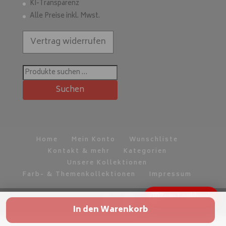
KI-Transparenz
Alle Preise inkl. Mwst.
Vertrag widerrufen
Suchen
nach:
Suchen
Home
Mein Konto
Wunschliste
Kontakt & mehr
Kategorien
Unsere Kollektionen
Farb- & Themenkollektionen
Impressum
Zum Lookbook
In den Warenkorb