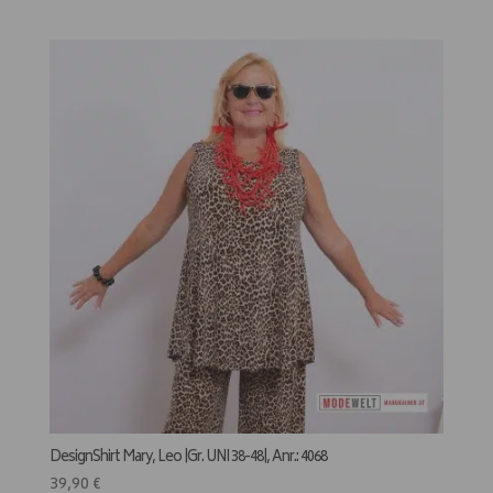
DesignShirt Mary, Leo |Gr. UNI 38-48|, Anr.: 4068
39,90
€