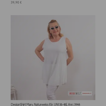
39,90
€
DesignShirt Mary, Naturweiss |Gr. UNI 38-48|, Anr.: 3944