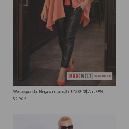
Westenponcho Eleganz in Lachs |Gr. UNI 38-48|, Anr.: 3694
52,90
€