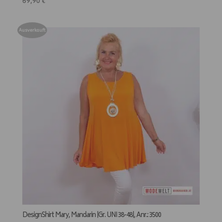
69,90
€
Ausverkauft
DesignShirt Mary, Mandarin |Gr. UNI 38-48|, Anr.: 3500