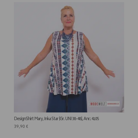
DesignShirt Mary, Inka Star |Gr. UNI 38-48|, Anr.: 4105
39,90
€