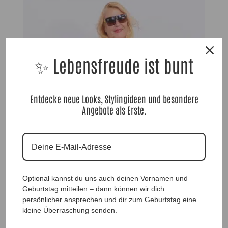
✨ Lebensfreude ist bunt
Entdecke neue Looks, Stylingideen und besondere
Angebote als Erste.
Optional kannst du uns auch deinen Vornamen und
DesignShirt Mary, Beautiful Flowers |Gr. UNI 38-48|, Anr.: 4100
Geburtstag mitteilen – dann können wir dich
39,90
€
persönlicher ansprechen und dir zum Geburtstag eine
kleine Überraschung senden.