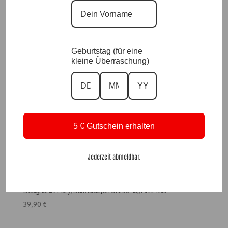
Ausverkauft
Geburtstag (für eine
kleine Überraschung)
5 € Gutschein erhalten
Jederzeit abmeldbar.
DesignShirt Mary, Dark Blue|Gr. UNI 38-48|, Anr.: 4103
39,90
€