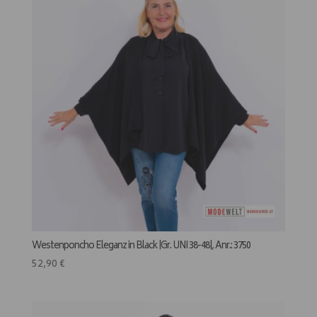
Westenponcho Eleganz in Black |Gr. UNI 38-48|, Anr.: 3750
52,90
€