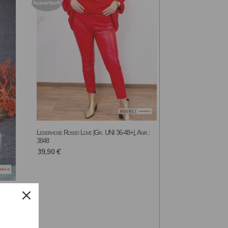
Ausverkauft
Lederhose Rosso Love |Gr. UNI 36-48+|, Anr.:
3848
39,90
€