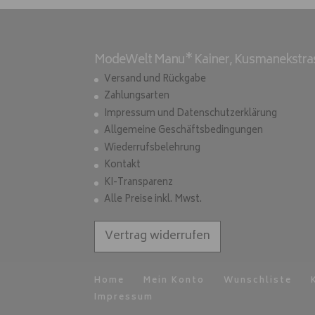
ModeWelt Manu* Kainer, Kusmanekstrass
Versand und Rückgabe
Zahlungsarten
Impressum und Datenschutzerklärung
Allgemeine Geschäftsbedingungen
Wiederrufsbelehrung
Kontakt
KI-Transparenz
Alle Preise inkl. Mwst.
Vertrag widerrufen
Home
Mein Konto
Wunschliste
Impressum