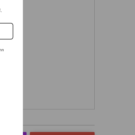
e.
nn