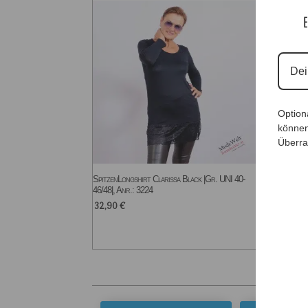
E
Option
können
Überra
SpitzenLongshirt Clarissa Black |Gr. UNI 40-
Spitze
46/48|, Anr.: 3224
46/48|,
32,90
€
32,9