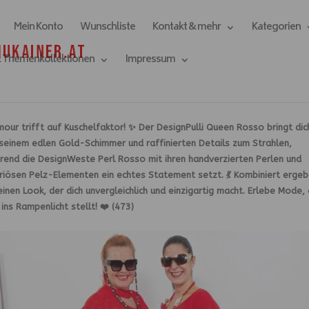
Mein Konto
Wunschliste
Kontakt & mehr
Kategorien
& Themenkollektionen
Impressum
our trifft auf Kuschelfaktor! ✨ Der
DesignPulli Queen Rosso
bringt dic
 seinem edlen Gold-Schimmer und raffinierten Details zum Strahlen,
rend die
DesignWeste Perl Rosso
mit ihren handverzierten Perlen und
uriösen Pelz-Elementen ein echtes Statement setzt. 💃 Kombiniert erge
einen Look, der dich unvergleichlich und einzigartig macht. Erlebe Mode, 
 ins Rampenlicht stellt! ❤️ (473)