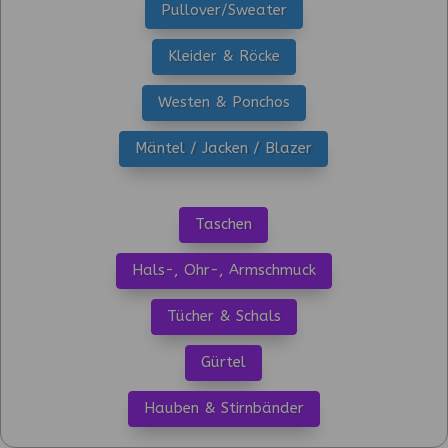
Pullover/Sweater
Kleider & Röcke
Westen & Ponchos
Mäntel / Jacken / Blazer
Taschen
Hals-, Ohr-, Armschmuck
Tücher & Schals
Gürtel
Hauben & Stirnbänder