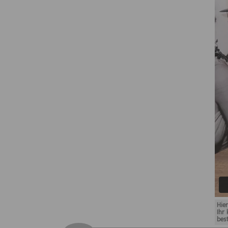
Hie
Ihr
bes