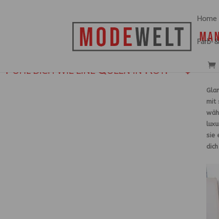
Home
Farb- 
Fühl dich wie eine Queen in Rot! 👑❤️
Glam
mit
wäh
lux
sie 
dich