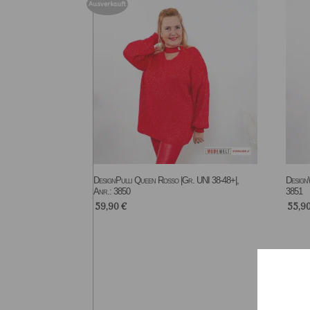
Ausverkauft
DesignPulli Queen Rosso |Gr. UNI 38-48+|,
Design
Anr.: 3850
3851
59,90
€
55,9