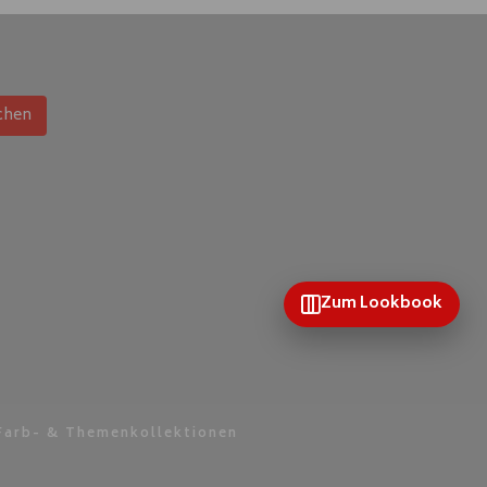
chen
Zum Lookbook
Farb- & Themenkollektionen