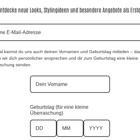
ntdecke neue Looks, Stylingideen und besondere Angebote als Erst
al kannst du uns auch deinen Vornamen und Geburtstag mitteilen – da
 wir dich persönlicher ansprechen und dir zum Geburtstag eine kleine
schung senden.
nLongshirt Clarissa Red |Gr. UNI 40-
Designkette Cynthia Red, Anr.: 3348
 Anr.: 3815
32,90
€
0
€
Geburtstag (für eine kleine
Überraschung)
Zu allen Red Styles