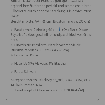
Blusen, Jacken oder Ponchos getragen, „Clarissa“
ergänzt Ihre Garderobe perfekt und schmeichelt Ihrer
Silhouette durch optische Streckung. Ein echtes Must-
Have!
Beachten bitte: AA = 65 cm (Brustumfang ca. 130 cm)
ℹ️
✨ Passform: ✨ Einheitsgröße
(OneSize): Dieser
Style ist flexibel geschnitten und passt ideal von Gr. 40
bis 46.
✨ Hinweis zur Passform: Bitte beachten Sie die
Brustweite von ca. 130 cm (AA = 65 cm).
✨ Länge: ca. 90 cm.
✨ Material: 95% Viskose, 5% Elasthan
✨ Farbe: Schwarz
Kategorien:Shirts,,BlackStyles,,xxl,,,x76x,,,x46x,x03x
Artikelnummer: 3224
SpitzenLongshirt Clarissa Black |Gr. UNI 40-46/48|