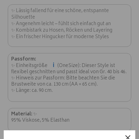
✨ Lässig fallend für eine schöne, entspannte
Silhouette
✨ Angenehm leicht – fühlt sich einfach gut an
✨ Kombistark zu Hosen, Röcken und Layering
✨ Ein frischer Hingucker für moderne Styles
Passform:
ℹ️
✨ Einheitsgröße
(OneSize): Dieser Style ist
flexibel geschnitten und passt ideal von Gr. 40 bis 46.
✨ Hinweis zur Passform: Bitte beachten Sie die
Brustweite von ca. 130 cm (AA = 65 cm).
✨ Länge: ca. 90 cm.
Material:
✨
95% Viskose, 5% Elasthan