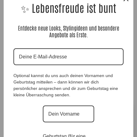
✨ Lebensfreude ist bunt
Entdecke neue Looks, Stylingideen und besondere
Angebote als Erste.
SpitzenLongshirt Clarissa Black |Gr. UNI 40-
46/48|, Anr.: 3224
32,90
€
Optional kannst du uns auch deinen Vornamen und
Geburtstag mitteilen – dann können wir dich
Sofort für dich verfügbar ✨
persönlicher ansprechen und dir zum Geburtstag eine
Versand in 1–3 Arbeitstagen
kleine Überraschung senden.
Größe
Geburtstag (für eine