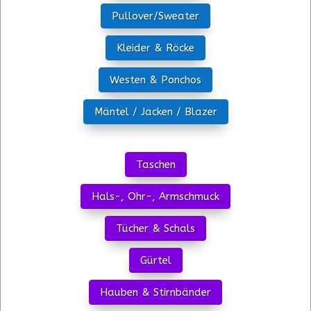
Pullover/Sweater
Kleider & Röcke
Westen & Ponchos
Mäntel / Jacken / Blazer
Taschen
Hals-, Ohr-, Armschmuck
Tücher & Schals
Gürtel
Hauben & Stirnbänder