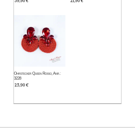
59,90
€
21,90
€
Ohrstecker Queen Rosso, Anr.:
3228
25,90
€