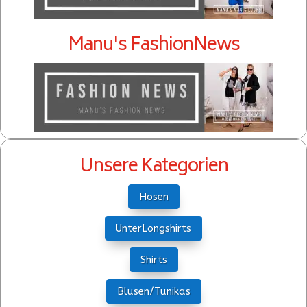
Manu's FashionNews
Unsere Kategorien
Hosen
UnterLongshirts
Shirts
Blusen/Tunikas