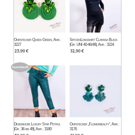
Ohrstecker Queen Green, Anr.:
SpitzenLongshirt Clarissa Black
3227
|Gr. UNI 40-46/48|, Anr.: 3224
25,90
€
32,90
€
Ausverkauft
Designhose Luxury Star Petrol
Ohrstecker „Flowerbeauty“, Anr.:
|Gr. 36 bis 48|, Anr.: 3180
3176