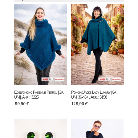
Edelponcho Fabienne Petrol |Gr.
PonchoJacke Lady Luxury |Gr.
UNI|, Anr.: 3225
UNI 36-48+|, Anr.: 3158
99,90
€
129,90
€