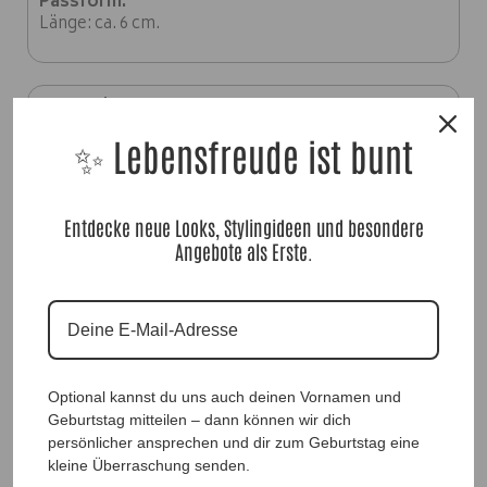
Passform:
Länge: ca. 6 cm.
Material:
✨
Kunststoff, Metall unedel
✨ Lebensfreude ist bunt
Entdecke neue Looks, Stylingideen und besondere
Angebote als Erste.
Ohrstecker Queen Green, Anr.: 3227
25,90
€
Optional kannst du uns auch deinen Vornamen und
Geburtstag mitteilen – dann können wir dich
persönlicher ansprechen und dir zum Geburtstag eine
kleine Überraschung senden.
Sofort für dich verfügbar ✨