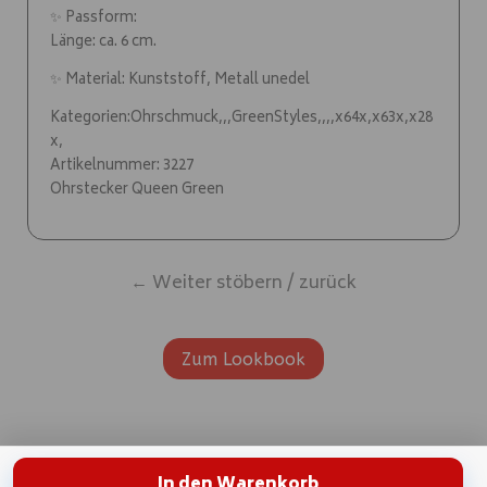
✨ Passform:
Länge: ca. 6 cm.
✨ Material: Kunststoff, Metall unedel
Kategorien:Ohrschmuck,,,GreenStyles,,,,x64x,x63x,x28
x,
Artikelnummer: 3227
Ohrstecker Queen Green
← Weiter stöbern / zurück
Zum Lookbook
In den Warenkorb