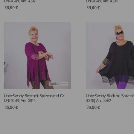
UNI 40-48|, Anr.: 4197
UNI 40-48|, Anr.: 4198
36,90
€
36,90
€
UnderSweety Beere mit Spitzenärmel |Gr.
UnderSweety Black mit Spitzenär
UNI 40-48|, Anr.: 3814
40-48|, Anr.: 3762
36,90
€
36,90
€