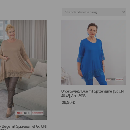
UnderSweety Blue mit Spitzenärmel |Gr. UNI
40-48|, Anr.: 3936
36,90
€
Beige mit Spitzenärmel |Gr. UNI