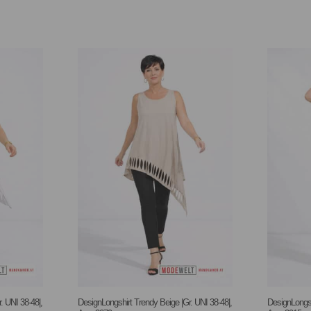
. UNI 38-48|,
DesignLongshirt Trendy Beige |Gr. UNI 38-48|,
DesignLongsh