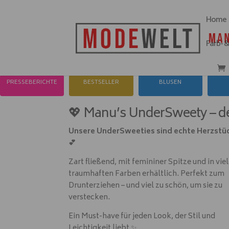
Home
Farb- 
PRESSEBERICHTE
BESTSELLER
BLUSEN
💖 Manu’s UnderSweety – de
Unsere UnderSweeties sind echte Herzstü
💕
Zart fließend, mit femininer Spitze und in vie
traumhaften Farben erhältlich. Perfekt zum
Drunterziehen – und viel zu schön, um sie zu
verstecken.
Ein Must-have für jeden Look, der Stil und
Leichtigkeit liebt ✨