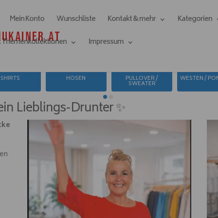
Mein Konto
Wunschliste
Kontakt & mehr
Kategorien
& Themenkollektionen
Impressum
Suchen
SHIRTS
HOSEN
PULLOVER /
WESTEN / P
SWEATER
in Lieblings-Drunter ✨
cke
len