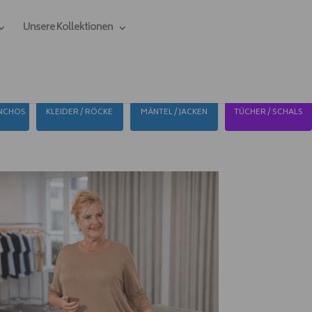
Unsere Kollektionen
ONCHOS
KLEIDER / RÖCKE
MÄNTEL / JACKEN
TÜCHER / SCHALS