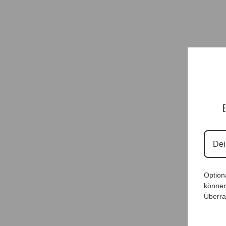
E
Option
können
Überra