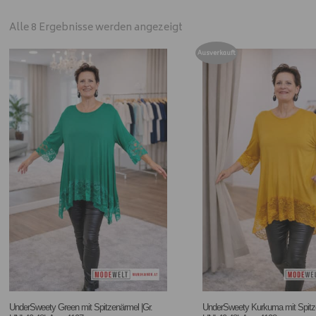
Alle 8 Ergebnisse werden angezeigt
Ausverkauft
UnderSweety Green mit Spitzenärmel |Gr.
UnderSweety Kurkuma mit Spitze