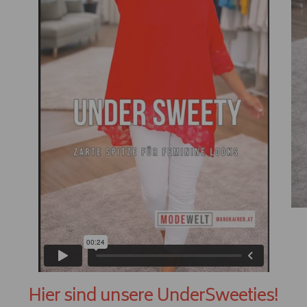
Hier sind unsere UnderSweeties!