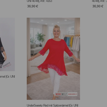
UNI 40-48|, Anr.: 4163
40-48|, Anr.:
36,90
€
36,90
€
mel |Gr. UNI
UnderSweety Red mit Spitzenärmel |Gr. UNI