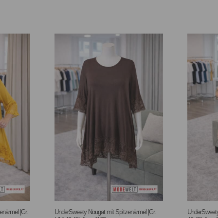
närmel |Gr.
UnderSweety Nougat mit Spitzenärmel |Gr.
UnderSweety 