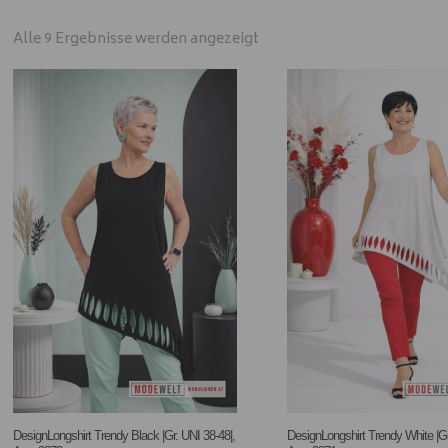
Alle 9 Ergebnisse werden angezeigt
DesignLongshirt Trendy Black |Gr. UNI 38-48|,
DesignLongshirt Trendy White |Gr