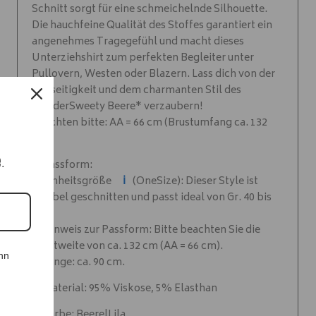
Schnitt sorgt für eine schmeichelnde Silhouette.
Die hauchfeine Qualität des Stoffes garantiert ein
angenehmes Tragegefühl und macht dieses
Unterziehshirt zum perfekten Begleiter unter
Pullovern, Westen oder Blazern. Lass dich von der
Vielseitigkeit und dem charmanten Stil des
*UnderSweety Beere* verzaubern!
Beachten bitte: AA = 66 cm (Brustumfang ca. 132
cm)
e.
✨ Passform:
ℹ️
✨ Einheitsgröße
(OneSize): Dieser Style ist
flexibel geschnitten und passt ideal von Gr. 40 bis
48.
✨ Hinweis zur Passform: Bitte beachten Sie die
Brustweite von ca. 132 cm (AA = 66 cm).
nn
✨ Länge: ca. 90 cm.
✨ Material: 95% Viskose, 5% Elasthan
✨ Farbe: Beere|Lila