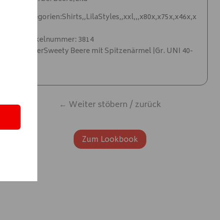
Kategorien:Shirts,,LilaStyles,,xxl,,,x80x,x75x,x46x,x
03x
Artikelnummer: 3814
UnderSweety Beere mit Spitzenärmel |Gr. UNI 40-
48|
← Weiter stöbern / zurück
Zum Lookbook