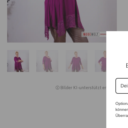
E
🛈 Bilder KI-unterstützt erstellt
Option
können
Überra