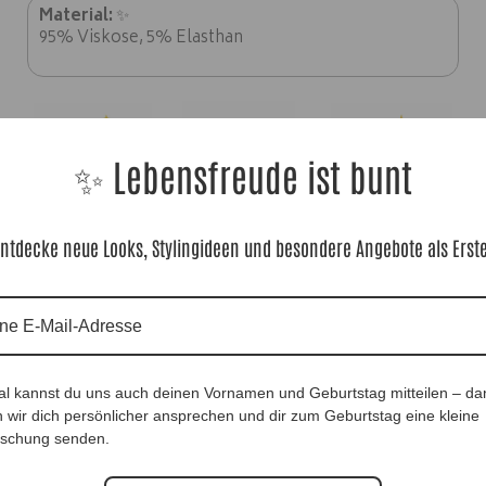
Material:
✨
95% Viskose, 5% Elasthan
✨ Lebensfreude ist bunt
ntdecke neue Looks, Stylingideen und besondere Angebote als Erst
UnderSweety Beere mit Spitzenärmel |Gr. UNI
40-48|, Anr.: 3814
36,90
€
al kannst du uns auch deinen Vornamen und Geburtstag mitteilen – da
 wir dich persönlicher ansprechen und dir zum Geburtstag eine kleine
Sofort für dich verfügbar ✨
schung senden.
Versand in 1–3 Arbeitstagen