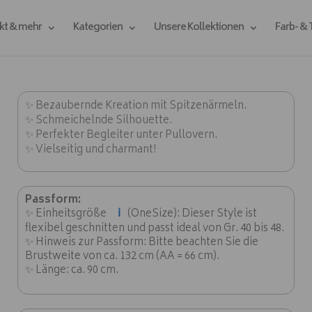
kt & mehr
Kategorien
Unsere Kollektionen
Farb- &
✨ Bezaubernde Kreation mit Spitzenärmeln.
✨ Schmeichelnde Silhouette.
✨ Perfekter Begleiter unter Pullovern.
✨ Vielseitig und charmant!
Passform:
ℹ️
✨ Einheitsgröße
(OneSize): Dieser Style ist
flexibel geschnitten und passt ideal von Gr. 40 bis 48.
✨ Hinweis zur Passform: Bitte beachten Sie die
Brustweite von ca. 132 cm (AA = 66 cm).
✨ Länge: ca. 90 cm.