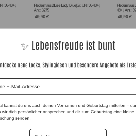
NI 36-48+|,
FledermausBluse Lady Blue|Gr. UNI 36-48+|,
FledermausBl
Anr.: 3275
48+|, Anr.: 3
49,90
€
49,90
€
✨ Lebensfreude ist bunt
ntdecke neue Looks, Stylingideen und besondere Angebote als Erst
al kannst du uns auch deinen Vornamen und Geburtstag mitteilen – da
 wir dich persönlicher ansprechen und dir zum Geburtstag eine kleine
schung senden.