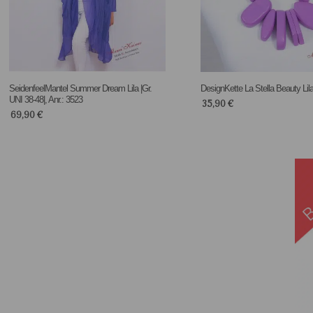
SeidenfeelMantel Summer Dream Lila |Gr.
DesignKette La Stella Beauty Lila
UNI 38-48|, Anr.: 3523
35,90
€
69,90
€