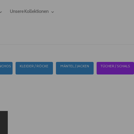
Unsere Kollektionen
ONCHOS
KLEIDER / RÖCKE
MÄNTEL / JACKEN
TÜCHER / SCHALS