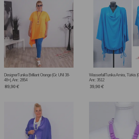
DesignerTunika Brilliant Orange |Gr. UNI 38-
WasserfallTunika Amira, Türkis |G
48+|, Anr.: 2854
Anr.: 3512
89,90
€
39,90
€