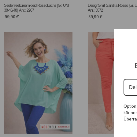
SeidenfeelDreamkleid RossoLachs |Gr. UNI
DesignShirt Sandria Rosso |Gr. U
38-46/48|, Anr.: 2967
Anr.: 3572
99,90
€
39,90
€
E
Option
können
Überra