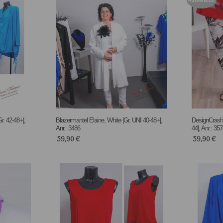
Ausverkauft
r. 42-48+|,
Blazermantel Elaine, White |Gr. UNI 40-48+|,
DesignCrash
Anr.: 3486
44|, Anr.: 35
59,90
€
59,90
€