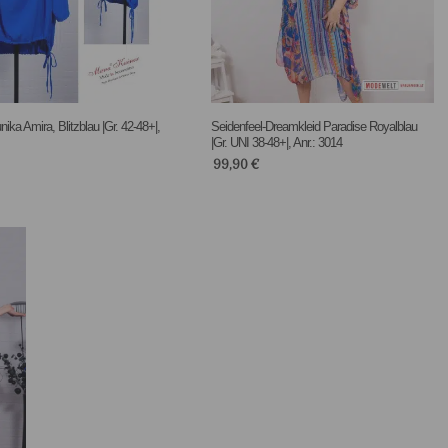
ika Amira, Blitzblau |Gr. 42-48+|,
Seidenfeel-Dreamkleid Paradise Royalblau
|Gr. UNI 38-48+|, Anr.: 3014
99,90
€