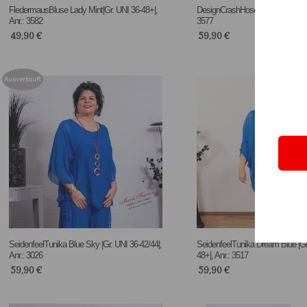
FledermausBluse Lady Mint|Gr. UNI 36-48+|,
DesignCrashHose Coralle |Gr. 36-4
Anr.: 3582
3577
49,90
€
59,90
€
Ausverkauft
SeidenfeelTunika Blue Sky |Gr. UNI 36-42/44|,
SeidenfeelTunika Dream Blue |Gr.
Anr.: 3026
48+|, Anr.: 3517
59,90
€
59,90
€