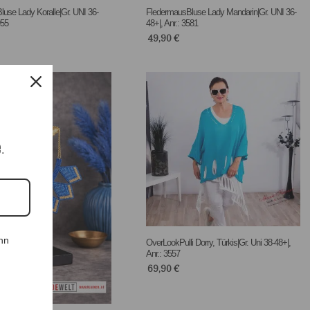
use Lady Koralle|Gr. UNI 36-
FledermausBluse Lady Mandarin|Gr. UNI 36-
955
48+|, Anr.: 3581
49,90
€
e.
nn
OverLookPulli Dorry, Türkis|Gr. Uni 38-48+|,
Anr.: 3557
69,90
€