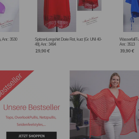
, Anr.: 3530
SpitzenLongshirt Dorie Rot, kurz |Gr. UNI 40-
WasserfallTun
48|, Anr.: 3494
Anr.: 3513
29,90
€
39,90
€