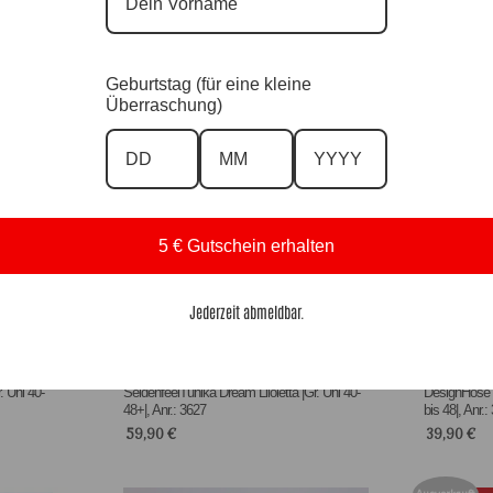
8|, Anr.:
Designkette 
Designhose Blue Fun |Gr. 36 bis 48|, Anr.:
39,90
€
3535
59,90
€
Geburtstag (für eine kleine
Überraschung)
Ausverkauft
Ausverkauft
5 € Gutschein erhalten
Jederzeit abmeldbar.
 Uni 40-
SeidenfeelTunika Dream Liloletta |Gr. Uni 40-
DesignHose D
48+|, Anr.: 3627
bis 48|, Anr.:
59,90
€
39,90
€