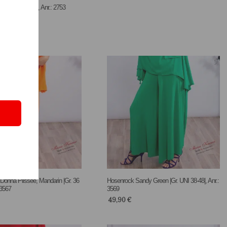
Queen Blitzblau, Anr.: 2753
onna Plissee, Mandarin |Gr. 36
Hosenrock Sandy Green |Gr. UNI 38-48|, Anr.:
 3567
3569
49,90
€