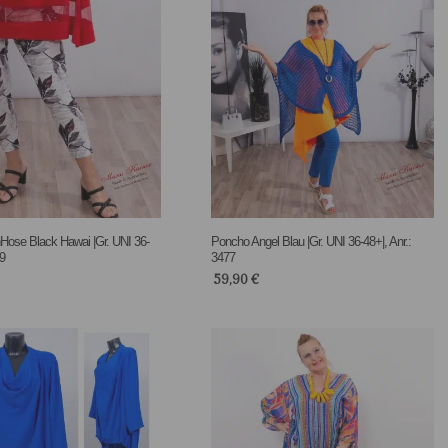
Hose Black Hawai |Gr. UNI 36-
Poncho Angel Blau |Gr. UNI 36-48+|, Anr.:
79
3477
59,90
€