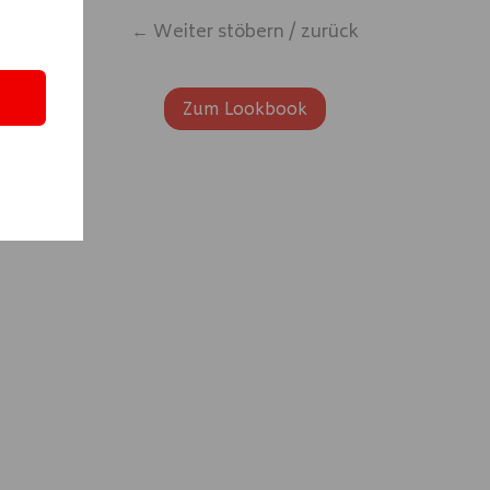
← Weiter stöbern / zurück
Zum Lookbook