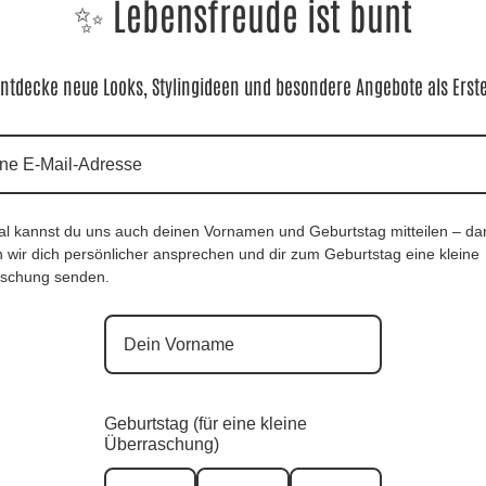
✨ Lebensfreude ist bunt
Material:
✨
60% Viskose, 35% Polyester, 5% Elasthan
ntdecke neue Looks, Stylingideen und besondere Angebote als Erst
al kannst du uns auch deinen Vornamen und Geburtstag mitteilen – da
 wir dich persönlicher ansprechen und dir zum Geburtstag eine kleine
schung senden.
WasserfallTunika Amira, Blitzblau |Gr. 42-48+|,
Anr.: 3513
39,90
€
Geburtstag (für eine kleine
Überraschung)
Sofort für dich verfügbar ✨