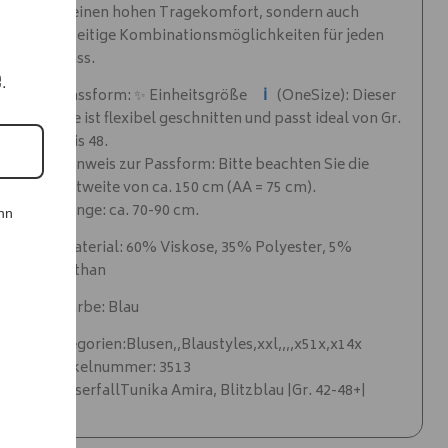
nur einen hohen Tragekomfort, sondern auch
vielseitige Kombinationsmöglichkeiten für jeden
Anlass.
e.
ℹ️
✨ Passform: ✨ Einheitsgröße
(OneSize): Dieser
Style ist flexibel geschnitten und passt ideal von Gr.
42 bis 48.
✨ Hinweis zur Passform: Bitte beachten Sie die
Brustweite von ca. 150 cm (AA = 75 cm).
✨ Länge: ca. 70-90 cm.
nn
✨ Material: 60% Viskose, 35% Polyester, 5%
Elasthan
✨ Farbe: Blau
Kategorien:Blusen,,Blaustyles,xxl,,,,x51x,x14x
Artikelnummer: 3513
WasserfallTunika Amira, Blitzblau |Gr. 42-48+|