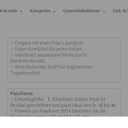
kt & mehr
Kategorien
Unsere Kollektionen
Farb- &
✨ Eleganz mit einer Prise Lässigkeit.
✨ Super Kombiteil für jeden Anlass.
✨ Individuell anpassbare Weite durch
Bändchenkordel.
✨ Weichfallender Stoff für angenehmen
Tragekomfort.
Passform:
ℹ️
✨ Einheitsgröße
(OneSize): Dieser Style ist
flexibel geschnitten und passt ideal von Gr. 42 bis 48.
✨ Hinweis zur Passform: Bitte beachten Sie die
Brustweite von ca. 150 cm (AA = 75 cm).
✨ Länge: ca. 70-90 cm.