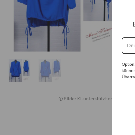
E
Option
können
Überra
🛈 Bilder KI-unterstützt erstellt