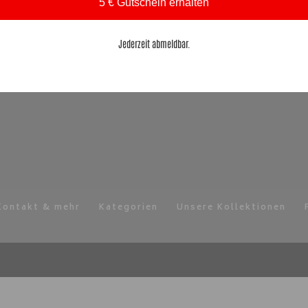
5 € Gutschein erhalten
Su
Suchen
nach:
Jederzeit abmeldbar.
Kontakt & mehr
Kategorien
Unsere Kollektionen