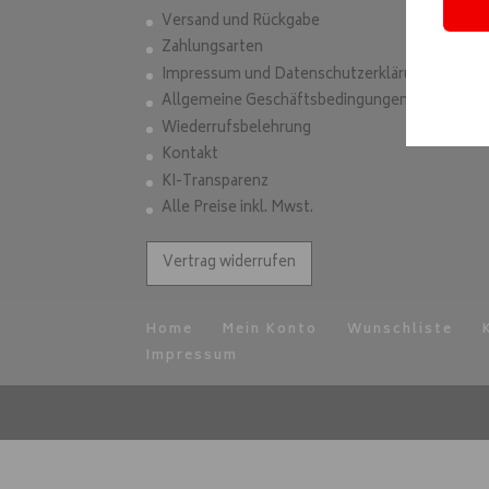
Versand und Rückgabe
Zahlungsarten
Impressum und Datenschutzerklärung
Allgemeine Geschäftsbedingungen
Wiederrufsbelehrung
Kontakt
KI-Transparenz
Alle Preise inkl. Mwst.
Vertrag widerrufen
Home
Mein Konto
Wunschliste
Impressum