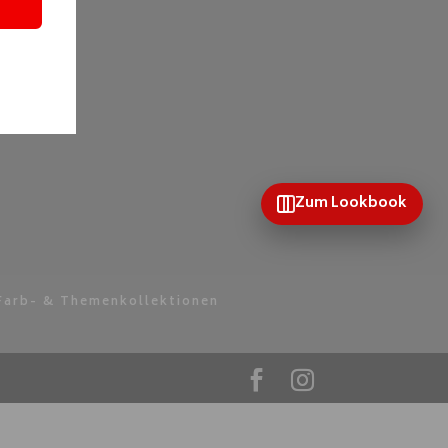
chen
Zum Lookbook
Farb- & Themenkollektionen