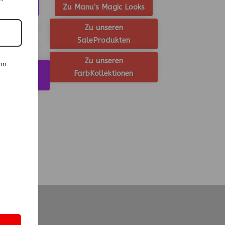
 Taschen
Zu Manu's Magic Looks
 Tüchern
Zu unseren
SaleProdukten
 Gürteln
Zu unseren
nn
Hals- Ohr-
FarbKollektionen
hmuck