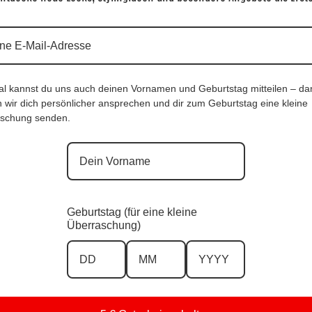
Zu unseren
Zu unseren
n Pullovern &
Lieblingsstücken
Zu unseren
eater
Zu unseren
Zu unseren
en Jacken &
TrendHighlights
al kannst du uns auch deinen Vornamen und Geburtstag mitteilen – da
nteln
Zu unserem 
 wir dich persönlicher ansprechen und dir zum Geburtstag eine kleine
& Armsc
schung senden.
en Westen &
nchos
n Kleidern &
öcken
Geburtstag (für eine kleine
Überraschung)
e 22, 8280 Fürstenfeld