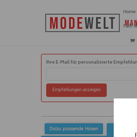
Home
Farb- 
Ihre E-Mail für personalisierte Empfehlu
Empfehlungen anzeigen
Dazu passende Hosen
Zu unser
E
T