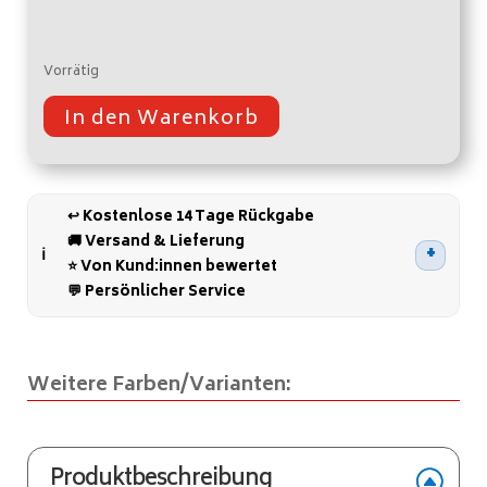
Vorrätig
In den Warenkorb
A
l
t
↩️ Kostenlose 14 Tage Rückgabe
e
🚚 Versand & Lieferung
r
⭐ Von Kund:innen bewertet
n
💬 Persönlicher Service
a
t
i
Weitere Farben/Varianten:
v
e
:
Produktbeschreibung