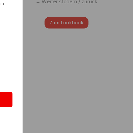
← Weiter stöbern / zurück
nn
Zum Lookbook