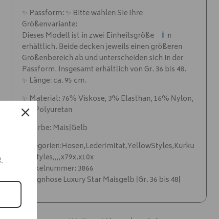
✨ Passform: ✨ Bitte wählen Sie Ihre
Größenvariante:
ℹ️
Dieses Modell ist in zwei Einheitsgröße
n
erhältlich. Beide decken jeweils einen größeren
Größenbereich ab und unterscheiden sich in der
Passform. Insgesamt erhältlich von Gr. 36 bis 48.
✨ Länge: ca. 95 cm.
✨ Material: 76% Viskose, 3% Elasthan, 16% Nylon,
5% Polyuretan
✨ Farbe: Mais|Gelb
Kategorien:Hosen,Lederimitat,YellowStyles,Kurku
mastyles,,,,x79x,x10x
e.
Artikelnummer: 3866
Designhose Luxury Star Maisgelb |Gr. 36 bis 48|