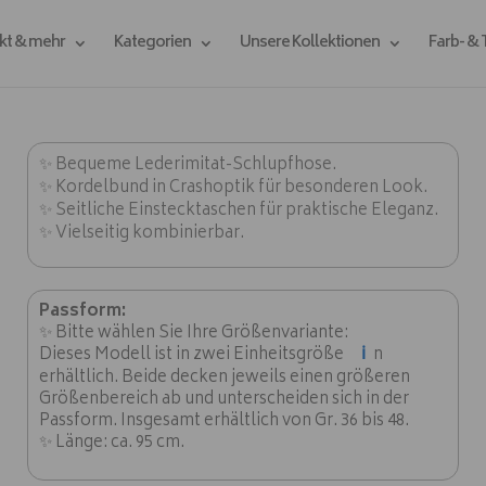
kt & mehr
Kategorien
Unsere Kollektionen
Farb- &
✨ Bequeme Lederimitat-Schlupfhose.
✨ Kordelbund in Crashoptik für besonderen Look.
✨ Seitliche Einstecktaschen für praktische Eleganz.
✨ Vielseitig kombinierbar.
Passform:
✨ Bitte wählen Sie Ihre Größenvariante:
ℹ️
Dieses Modell ist in zwei Einheitsgröße
n
erhältlich. Beide decken jeweils einen größeren
Größenbereich ab und unterscheiden sich in der
Passform. Insgesamt erhältlich von Gr. 36 bis 48.
✨ Länge: ca. 95 cm.