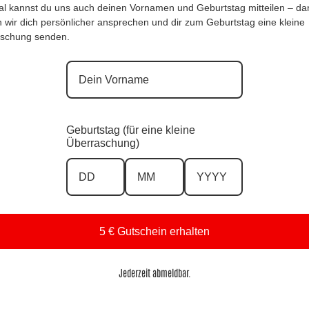
Versand in 1–3 Arbeitstagen
al kannst du uns auch deinen Vornamen und Geburtstag mitteilen – da
 wir dich persönlicher ansprechen und dir zum Geburtstag eine kleine
schung senden.
Größe
Vorrätig
Geburtstag (für eine kleine
In den Warenkorb
Überraschung)
A
l
t
e
↩️ Kostenlose 14 Tage Rückgabe
r
5 € Gutschein erhalten
🚚 Versand & Lieferung
n
⭐ Von Kund:innen bewertet
a
💬 Persönlicher Service
Jederzeit abmeldbar.
t
i