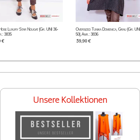
Hose Luxury Star Nougat |Gr. UNI 36-
Oversized Tunika Domenica, Grau |Gr. UNI
r.: 3835
50|, Anr.: 3836
0
€
59,90
€
Unsere Kollektionen