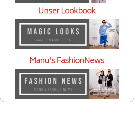
Unser Lookbook
Manu's FashionNews