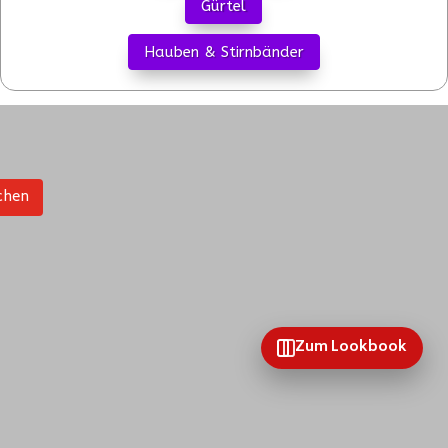
Gürtel
Hauben & Stirnbänder
chen
Zum Lookbook