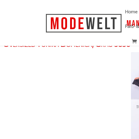
Home
Farb- 
Oversized Tunika Domenica, Grau 3836