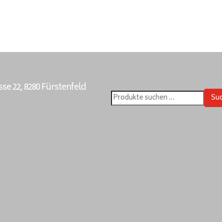
e 22, 8280 Fürstenfeld
Su
Suchen
nach: