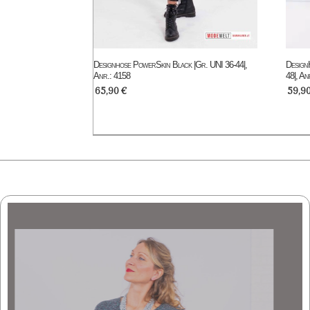
Designhose PowerSkin Black |Gr. UNI 36-44|,
Design
Anr.: 4158
48|, An
65,90
€
59,9