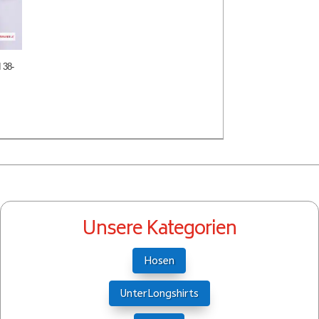
 38-
Unsere Kategorien
Hosen
UnterLongshirts