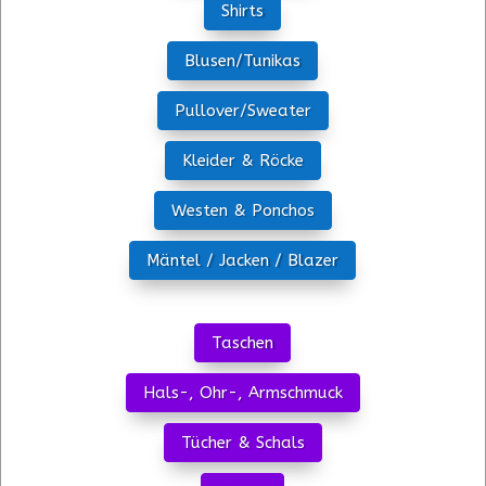
Shirts
Blusen/Tunikas
Pullover/Sweater
Kleider & Röcke
Westen & Ponchos
Mäntel / Jacken / Blazer
Taschen
Hals-, Ohr-, Armschmuck
Tücher & Schals