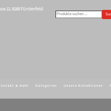
e 22, 8280 Fürstenfeld
Su
Suchen
nach:
Kontakt & mehr
Kategorien
Unsere Kollektionen