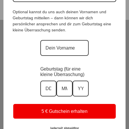
Optional kannst du uns auch deinen Vornamen und
Geburtstag mitteilen – dann können wir dich
persönlicher ansprechen und dir zum Geburtstag eine
kleine Überraschung senden.
ModeWelt Manu* Kainer, Kusmanekstrasse 22, 8280 Fürstenfeld
Versand und Rückgabe
Zahlungsarten
Impressum und Datenschutzerklärung
Allgemeine Geschäftsbedingungen
Wiederrufsbelehrung
Geburtstag (für eine
kleine Überraschung)
Kontakt
KI-Transparenz
Alle Preise inkl. Mwst.
Vertrag widerrufen
5 € Gutschein erhalten
Suchen
nach:
Jederzeit abmeldbar.