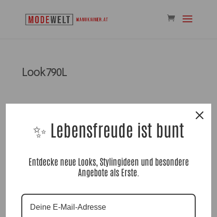
Look790L
✨ Lebensfreude ist bunt
Kommentar absenden
Entdecke neue Looks, Stylingideen und besondere
Angebote als Erste.
Du musst
angemeldet
sein, um einen Kommentar
abzugeben.
Suchen