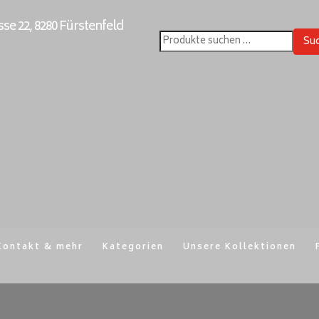
e 22, 8280 Fürstenfeld
Su
Suchen
nach:
Kontakt & mehr
Kategorien
Unsere Kollektionen