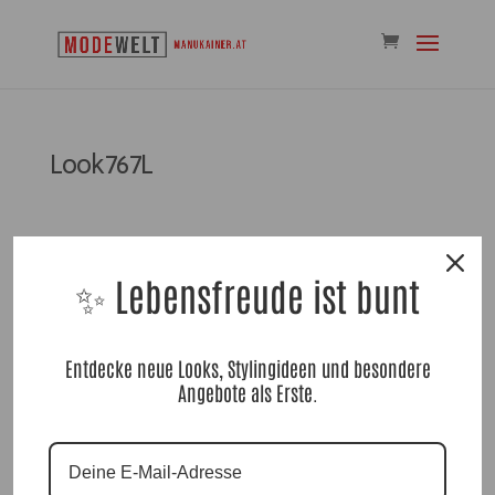
Look767L
✨ Lebensfreude ist bunt
Kommentar absenden
Entdecke neue Looks, Stylingideen und besondere
Angebote als Erste.
Du musst
angemeldet
sein, um einen Kommentar
abzugeben.
Suchen