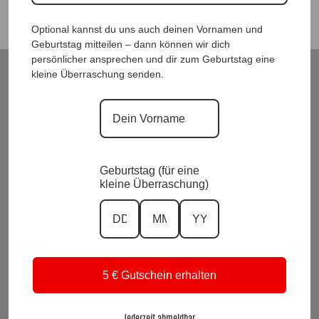
Optional kannst du uns auch deinen Vornamen und
Geburtstag mitteilen – dann können wir dich
persönlicher ansprechen und dir zum Geburtstag eine
kleine Überraschung senden.
ModeWelt Manu* Kainer, Kusmanekstrasse 22, 8280 Fürstenfeld
Versand und Rückgabe
Zahlungsarten
Impressum und Datenschutzerklärung
Allgemeine Geschäftsbedingungen
Wiederrufsbelehrung
Geburtstag (für eine
kleine Überraschung)
Kontakt
KI-Transparenz
Alle Preise inkl. Mwst.
Vertrag widerrufen
5 € Gutschein erhalten
Suchen
nach:
Jederzeit abmeldbar.