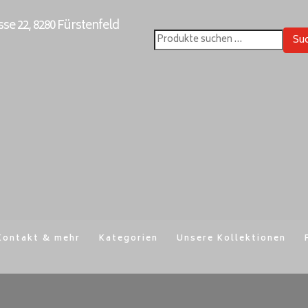
e 22, 8280 Fürstenfeld
Su
Suchen
nach:
Kontakt & mehr
Kategorien
Unsere Kollektionen