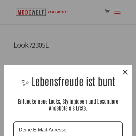
Look72305L
✨ Lebensfreude ist bunt
Kommentar absenden
Entdecke neue Looks, Stylingideen und besondere
Angebote als Erste.
Du musst
angemeldet
sein, um einen Kommentar
abzugeben.
Suchen