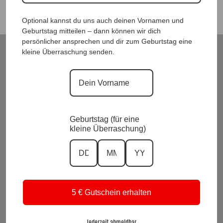
Optional kannst du uns auch deinen Vornamen und
Geburtstag mitteilen – dann können wir dich
persönlicher ansprechen und dir zum Geburtstag eine
kleine Überraschung senden.
ModeWelt Manu* Kainer, Kusmanekstrasse 22, 8280 Fürstenfeld
Versand und Rückgabe
Zahlungsarten
Impressum und Datenschutzerklärung
Allgemeine Geschäftsbedingungen
Wiederrufsbelehrung
Geburtstag (für eine
kleine Überraschung)
Kontakt
KI-Transparenz
Alle Preise inkl. Mwst.
Vertrag widerrufen
5 € Gutschein erhalten
Suchen
nach:
Jederzeit abmeldbar.