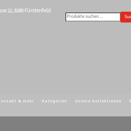
e 22, 8280 Fürstenfeld
Su
Suchen
nach:
Kontakt & mehr
Kategorien
Unsere Kollektionen