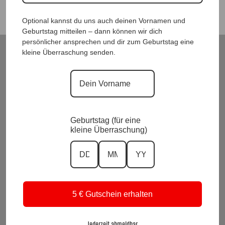
Optional kannst du uns auch deinen Vornamen und
Geburtstag mitteilen – dann können wir dich
persönlicher ansprechen und dir zum Geburtstag eine
kleine Überraschung senden.
ModeWelt Manu* Kainer, Kusmanekstrasse 22, 8280 Fürstenfeld
Versand und Rückgabe
Zahlungsarten
Impressum und Datenschutzerklärung
Allgemeine Geschäftsbedingungen
Wiederrufsbelehrung
Geburtstag (für eine
kleine Überraschung)
Kontakt
KI-Transparenz
Alle Preise inkl. Mwst.
Vertrag widerrufen
5 € Gutschein erhalten
Suchen
nach:
Jederzeit abmeldbar.