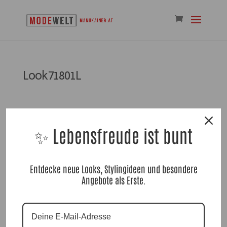
Look71801L
✨ Lebensfreude ist bunt
Kommentar absenden
Entdecke neue Looks, Stylingideen und besondere
Angebote als Erste.
Du musst
angemeldet
sein, um einen Kommentar
abzugeben.
Suchen