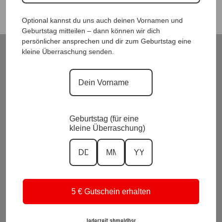
Optional kannst du uns auch deinen Vornamen und
Geburtstag mitteilen – dann können wir dich
persönlicher ansprechen und dir zum Geburtstag eine
kleine Überraschung senden.
ModeWelt Manu* Kainer, Kusmanekstrasse 22, 8280 Fürstenfeld
Versand und Rückgabe
Zahlungsarten
Impressum und Datenschutzerklärung
Allgemeine Geschäftsbedingungen
Wiederrufsbelehrung
Geburtstag (für eine
kleine Überraschung)
Kontakt
KI-Transparenz
Alle Preise inkl. Mwst.
Vertrag widerrufen
5 € Gutschein erhalten
Suchen
nach:
Jederzeit abmeldbar.