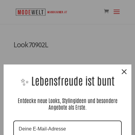
Look70902L
✨ Lebensfreude ist bunt
Kommentar absenden
Entdecke neue Looks, Stylingideen und besondere
Angebote als Erste.
Du musst
angemeldet
sein, um einen Kommentar
abzugeben.
Suchen