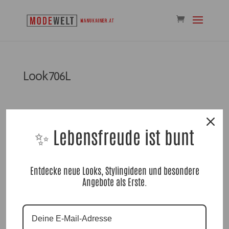
Look706L
✨ Lebensfreude ist bunt
Kommentar absenden
Entdecke neue Looks, Stylingideen und besondere
Angebote als Erste.
Du musst
angemeldet
sein, um einen Kommentar
abzugeben.
Suchen