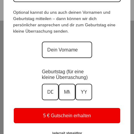
Optional kannst du uns auch deinen Vornamen und
Geburtstag mitteilen – dann können wir dich
persönlicher ansprechen und dir zum Geburtstag eine
kleine Überraschung senden.
ModeWelt Manu* Kainer, Kusmanekstrasse 22, 8280 Fürstenfeld
Versand und Rückgabe
Zahlungsarten
Impressum und Datenschutzerklärung
Allgemeine Geschäftsbedingungen
Wiederrufsbelehrung
Geburtstag (für eine
kleine Überraschung)
Kontakt
KI-Transparenz
Alle Preise inkl. Mwst.
Vertrag widerrufen
5 € Gutschein erhalten
Suchen
nach:
Jederzeit abmeldbar.