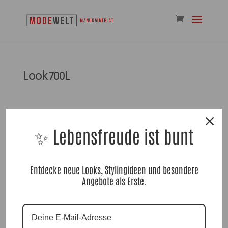
Look700L
✨ Lebensfreude ist bunt
Kommentar absenden
Entdecke neue Looks, Stylingideen und besondere
Angebote als Erste.
Du musst
angemeldet
sein, um einen Kommentar
abzugeben.
Suchen