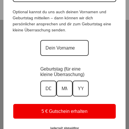
Optional kannst du uns auch deinen Vornamen und
Geburtstag mitteilen – dann können wir dich
persönlicher ansprechen und dir zum Geburtstag eine
kleine Überraschung senden.
ModeWelt Manu* Kainer, Kusmanekstrasse 22, 8280 Fürstenfeld
Versand und Rückgabe
Zahlungsarten
Impressum und Datenschutzerklärung
Allgemeine Geschäftsbedingungen
Wiederrufsbelehrung
Geburtstag (für eine
kleine Überraschung)
Kontakt
KI-Transparenz
Alle Preise inkl. Mwst.
Vertrag widerrufen
5 € Gutschein erhalten
Suchen
nach:
Jederzeit abmeldbar.